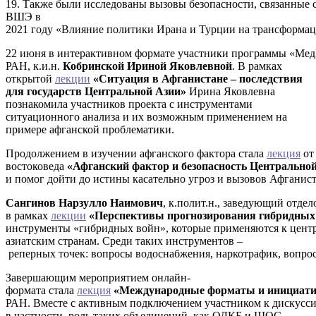
19. Также были исследованы вызовы безопасности, связанные
ВШЭ в
2021 году «Влияние политики Ирана и Турции на трансформац
22 июня в интерактивном формате участники программы «Мед
РАН, к.и.н.
Кобринской Ириной Яковлевной
. В рамках
открытой
лекции
«Ситуация в Афганистане – последствия
для государств Центральной Азии»
Ирина Яковлевна
познакомила участников проекта с инструментами
ситуационного анализа и их возможным применением на
примере афганской проблематики.
Продолжением в изучении афганского фактора стала
лекция
о
востоковеда
«Афганский фактор и безопасность Центрально
и помог дойти до истины касательно угроз и вызовов Афганис
Сангинов Нарзулло Наимович
, к.полит.н., заведующий отд
в рамках
лекции
«Перспективы прогнозирования гибридных 
инструменты «гибридных войн», которые применяются к цент
азиатским странам. Среди таких инструментов –
реперных точек: вопросы водоснабжения, наркотрафик, вопрос
Завершающим мероприятием онлайн-
формата стала
лекция
«Международные форматы и инициатив
РАН. Вместе с активным подключением участником к дискусси
в частности, роль таких объединений, как ОДКБ и ШОС.