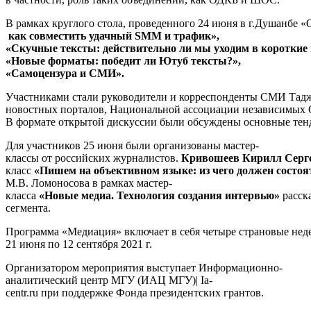
В рамках круглого стола, проведенного 24 июня в г.Душанбе
как совместить удачный SMM и трафик»,
«Скучные тексты: действительно ли мы уходим в короткие
«Новые форматы: победит ли Ютуб тексты?»,
«Самоцензура и СМИ».
Участниками стали руководители и корреспонденты СМИ Тад
новостных порталов, Национальной ассоциации независимых
В формате открытой дискуссии были обсуждены основные тен
Для участников 25 июня были организованы мастер-
классы от российских журналистов.
Кривошеев Кирилл Серг
класс
«Пишем на объективном языке: из чего должен состоя
М.В. Ломоносова в рамках мастер-
класса
«Новые медиа. Технология создания интервью»
расск
сегмента.
Программа «Медиация» включает в себя четыре страновые неде
21 июня по 12 сентября 2021 г.
Организатором мероприятия выступает Информационно-
аналитический центр МГУ (ИАЦ МГУ)| Ia-
centr.ru при поддержке Фонда президентских грантов.