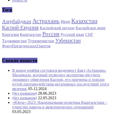
Новости
Теги
Астрахань
Казахстан
Азербайджан
Иран
Каспий-Евразия
Каспийский регион
Каспийское море
Россия
Киргизия
Кыргызстан
Русский язык
СНГ
Узбекистан
Таджикистан
Туркменистан
ФондПрезиденскихГрантов
Свежие новости
В конце ноября состоялся видеомост Баку-Астрахань-
Махачкала, который позволил экспертам обсудить
динамику обмеления Каспия, его причины и поиски
путей противодействия негативных последствий этого
явления.
05.12.2024
(без названия)
28.06.2023
(без названия)
22.05.2023
«Юрта»-2023: Национальная политика Кыргызстана –
единство народа и межэтнических отношений
03.05.2023