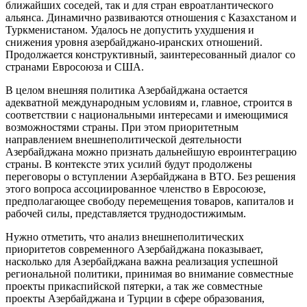
ближайших соседей, так и для стран евроатлантического
альянса. Динамично развиваются отношения с Казахстаном и
Туркменистаном. Удалось не допустить ухудшения и
снижения уровня азербайджано-иранских отношений.
Продолжается конструктивный, заинтересованный диалог со
странами Евросоюза и США.
В целом внешняя политика Азербайджана остается
адекватной международным условиям и, главное, строится в
соответствии с национальными интересами и имеющимися
возможностями страны. При этом приоритетным
направлением внешнеполитической деятельности
Азербайджана можно признать дальнейшую евроинтеграцию
страны. В контексте этих усилий будут продолжены
переговоры о вступлении Азербайджана в ВТО. Без решения
этого вопроса ассоциированное членство в Евросоюзе,
предполагающее свободу перемещения товаров, капиталов и
рабочей силы, представляется труднодостижимым.
Нужно отметить, что анализ внешнеполитических
приоритетов современного Азербайджана показывает,
насколько для Азербайджана важна реализация успешной
региональной политики, принимая во внимание совместные
проекты прикаспийской пятерки, а так же совместные
проекты Азербайджана и Турции в сфере образования,