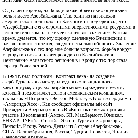
С другой стороны, на Западе также объективно оценивают
роль и место Азербайджана. Так, один из патриархов
американской политологии Бжезинский подчеркивал, что
«Азербайджан с его огромными энергетическими ресурсами в
геополитическом плане имеет ключевое значение». В то же
время, думается, что эту оценку, сделанную Бжезинским в
начале нового столетия, следует несколько обновить. Значение
Азербайджана с тех пор еще больше возросло, борьба вокруг
маршрутов газо- и нефтепроводов из Каспийского и
Центрально-Азиатского регионов в Европу с тех пор стала
гораздо более острой.
В 1994 г. был подписан «Контракт века» на создание
азербайджанского международного операционного
консорциума, с целью разработки месторождений нефти,
который предоставлял долю и американским компаниям,
таким как «Шеврон», «Эк- сон Мобил», «Дэвон Энерджи» и
«Амеранда Хесс». Как сообщает официальный сайт
Президента Азербайджана: «В «Контракте века» приняли
участие 13 компаний (Амоко, БП, МакДермотт, Юникал,
ЕНКАР, ЛУКойл, Статойл, Эксон, Туркия пет- роллары,
Пензойл, Иточу, Ремко, Делта) из 8 стран (Азербайджан,
США, Великобритания, Россия, Турция. Норвегия, Япония,
Саудовская Аравия)».