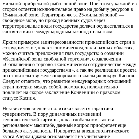
мильной прибрежной рыболовной зоне. При этом у каждой из
сторон остается исключительное право на добычу ресурсов в
15-мильной зоне. Территория же за 25-мильной зоной —
свободное море, но проход военных судов через
территориальные воды государства должен осуществляться в
соответствии с международным законодательством.
Ярким примером заинтересованности прикаспийских стран в
сотрудничестве, как в экономическом, так и разных областях,
можно считать предложения глав государств: о создании
«Каспийской зоны свободной торговли», о заключении
«Соглашения о торгово-экономическом сотрудничестве между
прикаспийскими государствами», а так же реализация проекта
по строительству железнодорожного «кольца» вокруг Каспия.
Следует отметить, что развитие международных отношений
стран пятерки между собой, возможно, положительно
повлияет на скорое заключение Конвенции о правовом
статусе Каспия.
Независимая внешняя политика является гарантией
суверенитета. В пору динамичных изменений
геополитической картины, как а глобальном, так и а
региональном масштабе, данный вопрос приобретает еще
большую актуальность. Приоритеты внешнеполитического
курса Азербайджана основывается на учитывание