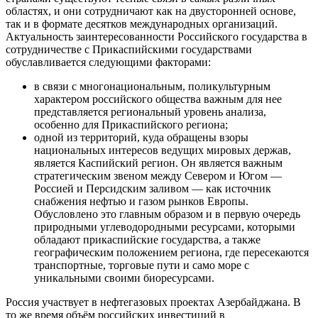
областях, и они сотрудничают как на двусторонней основе,
так и в формате десятков международных организаций.
Актуальность заинтересованности Российского государства в
сотрудничестве с Прикаспийскими государствами
обуславливается следующими факторами:
в связи с многонациональным, поликультурным
характером российского общества важным для нее
представляется региональный уровень анализа,
особенно для Прикаспийского региона;
одной из территорий, куда обращены взоры
национальных интересов ведущих мировых держав,
является Каспийский регион. Он является важным
стратегическим звеном между Севером и Югом —
Россией и Персидским заливом — как источник
снабжения нефтью и газом рынков Европы.
Обусловлено это главным образом и в первую очередь
природными углеводородными ресурсами, которыми
обладают прикаспийские государства, а также
географическим положением региона, где пересекаются
транспортные, торговые пути и само море с
уникальными своими биоресурсами.
Россия участвует в нефтегазовых проектах Азербайджана. В
то же время объём российских инвестиций в