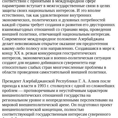
соответствии с принятыми в международной сфере
параметрами вступает в межгосударственные связи в целях
защиты своих национальных интересов. И это вполне
естественно, так как удовлетворение внутренних
экономических, политических и духовных потребностей
каждой страны требует создания и развития его двусторонних
взаимовыгодных отношений со странами мира, проведения
внешней политики, отвечающей национальным интересам.
Современное международное положение Азербайджана
делает невозможным открытое оказание им предпочтения
какому-либо полюсу или направлению. Создавшаяся в мире к
концу XX в. резкая конкуренция геостратегических
интересов, экономическая и военно-политическая ситуация
создают для недавно добившихся суверенитета еще
относительно слабых стран многочисленные проблемы в
области проведения самостоятельной внешней политики.
Президент Азербайджанской Республики Г. А. Алиев после
прихода к власти в 1993 г. столкнулся с одной из сложнейших
проблем — противоречивым и неустойчивым характером
внешнеполитических отношений государства на
региональном уровне и неопределенными перспективами на
мировой внешнеполитической арене. Он подготовил проект
внешнеполитической концепции, полностью
соответствующий государственным интересам суверенного