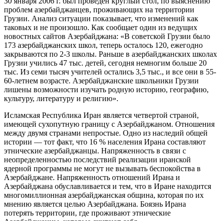
30 января 2006 г. был проведен круглый стол, по выяснению
проблем азербайджанцев, проживающих на территории
Грузии. Анализ ситуации показывает, что изменений как
таковых и не произошло. Как сообщает один из ведущих
новостных сайтов Азербайджана: «В советской Грузии было
173 азербайджанских школ, теперь осталось 120, ежегодно
закрываются по 2-3 школы. Раньше в азербайджанских школах
Грузии учились 47 тыс. детей, сегодня немногим больше 20
тыс. Из семи тысяч учителей остались 3,5 тыс., и все они в 55-
60-летнем возрасте. Азербайджанские школьники Грузии
лишены возможности изучать родную историю, географию,
культуру, литературу и религию».
Исламская Республика Иран является четвертой страной,
имеющей сухопутную границу с Азербайджаном. Отношения
между двумя странами непростые. Одно из наследий общей
истории — тот факт, что 16 % населения Ирана составляют
этнические азербайджанцы. Напряженность в связи с
неопределенностью последствий реализации иранской
ядерной программы не могут не вызывать беспокойства в
Азербайджане. Напряженность отношений Ирана и
Азербайджана обуславливается и тем, что в Иране находится
многомиллионная азербайджанская община, которая по их
мнению является целью Азербайджана. Боязнь Ирана
потерять территории, где проживают этнические