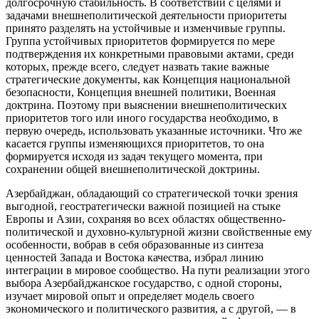
долгосрочную стабильность. В соответствии с целями и
задачами внешнеполитической деятельности приоритеты
принято разделять на устойчивые и изменчивые группы.
Группа устойчивых приоритетов формируется по мере
подтверждения их конкретными правовыми актами, среди
которых, прежде всего, следует назвать такие важные
стратегические документы, как Концепция национальной
безопасности, Концепция внешней политики, Военная
доктрина. Поэтому при выяснении внешнеполитических
приоритетов того или иного государства необходимо, в
первую очередь, использовать указанные источники. Что же
касается группы изменяющихся приоритетов, то она
формируется исходя из задач текущего момента, при
сохранении общей внешнеполитической доктрины.
Азербайджан, обладающий со стратегической точки зрения
выгодной, геостратегически важной позицией на стыке
Европы и Азии, сохраняя во всех областях общественно-
политической и духовно-культурной жизни свойственные ему
особенности, вобрав в себя образованные из синтеза
ценностей Запада и Востока качества, избрал линию
интеграции в мировое сообщество. На пути реализации этого
выбора Азербайджанское государство, с одной стороны,
изучает мировой опыт и определяет модель своего
экономического и политического развития, а с другой, — в