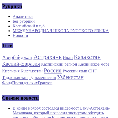
Рубрики
Аналитика
Без рубрики
Каспийский клуб
МЕЖДУНАРОДНАЯ ШКОЛА РУССКОГО ЯЗЫКА
Новости
Теги
Астрахань
Казахстан
Азербайджан
Иран
Каспий-Евразия
Каспийский регион
Каспийское море
Россия
Киргизия
Кыргызстан
Русский язык
СНГ
Узбекистан
Таджикистан
Туркменистан
ФондПрезиденскихГрантов
Свежие новости
В конце ноября состоялся видеомост Баку-Астрахань-
Махачкала, который позволил экспертам обсудить
динамику обмеления Каспия, его причины и поиски