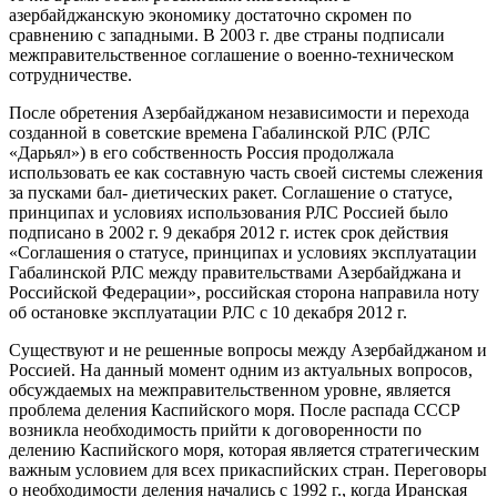
азербайджанскую экономику достаточно скромен по
сравнению с западными. В 2003 г. две страны подписали
межправительственное соглашение о военно-техническом
сотрудничестве.
После обретения Азербайджаном независимости и перехода
созданной в советские времена Габалинской РЛС (РЛС
«Дарьял») в его собственность Россия продолжала
использовать ее как составную часть своей системы слежения
за пусками бал- диетических ракет. Соглашение о статусе,
принципах и условиях использования РЛС Россией было
подписано в 2002 г. 9 декабря 2012 г. истек срок действия
«Соглашения о статусе, принципах и условиях эксплуатации
Габалинской РЛС между правительствами Азербайджана и
Российской Федерации», российская сторона направила ноту
об остановке эксплуатации РЛС с 10 декабря 2012 г.
Существуют и не решенные вопросы между Азербайджаном и
Россией. На данный момент одним из актуальных вопросов,
обсуждаемых на межправительственном уровне, является
проблема деления Каспийского моря. После распада СССР
возникла необходимость прийти к договоренности по
делению Каспийского моря, которая является стратегическим
важным условием для всех прикаспийских стран. Переговоры
о необходимости деления начались с 1992 г., когда Иранская