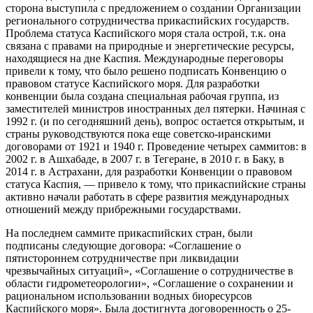
сторона выступила с предложением о создании Организации
регионального сотрудничества прикаспийских государств.
Проблема статуса Каспийского моря стала острой, т.к. она
связана с правами на природные и энергетические ресурсы,
находящиеся на дне Каспия. Международные переговоры
привели к тому, что было решено подписать Конвенцию о
правовом статусе Каспийского моря. Для разработки
конвенции была создана специальная рабочая группа, из
заместителей министров иностранных дел пятерки. Начиная с
1992 г. (и по сегодняшний день), вопрос остается открытым, и
страны руководствуются пока еще советско-иранскими
договорами от 1921 и 1940 г. Проведение четырех саммитов: в
2002 г. в Ашхабаде, в 2007 г. в Тегеране, в 2010 г. в Баку, в
2014 г. в Астрахани, для разработки Конвенции о правовом
статуса Каспия, — привело к тому, что прикаспийские страны
активно начали работать в сфере развития международных
отношений между прибрежными государствами.
На последнем саммите прикаспийских стран, были
подписаны следующие договора: «Соглашение о
пятистороннем сотрудничестве при ликвидации
чрезвычайных ситуаций», «Соглашение о сотрудничестве в
области гидрометеорологии», «Соглашение о сохранении и
рациональном использовании водных биоресурсов
Каспийского моря». Была достигнута договоренность о 25-