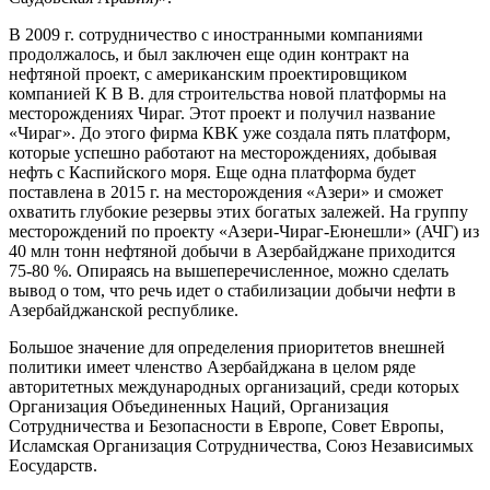
В 2009 г. сотрудничество с иностранными компаниями
продолжалось, и был заключен еще один контракт на
нефтяной проект, с американским проектировщиком
компанией К В В. для строительства новой платформы на
месторождениях Чираг. Этот проект и получил название
«Чираг». До этого фирма КВК уже создала пять платформ,
которые успешно работают на месторождениях, добывая
нефть с Каспийского моря. Еще одна платформа будет
поставлена в 2015 г. на месторождения «Азери» и сможет
охватить глубокие резервы этих богатых залежей. На группу
месторождений по проекту «Азери-Чираг-Еюнешли» (АЧГ) из
40 млн тонн нефтяной добычи в Азербайджане приходится
75-80 %. Опираясь на вышеперечисленное, можно сделать
вывод о том, что речь идет о стабилизации добычи нефти в
Азербайджанской республике.
Большое значение для определения приоритетов внешней
политики имеет членство Азербайджана в целом ряде
авторитетных международных организаций, среди которых
Организация Объединенных Наций, Организация
Сотрудничества и Безопасности в Европе, Совет Европы,
Исламская Организация Сотрудничества, Союз Независимых
Еосударств.