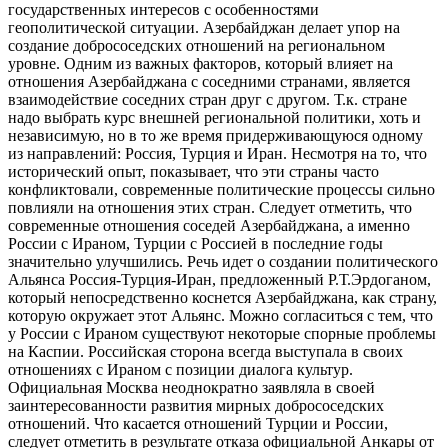
государственных интересов с особенностями
геополитической ситуации. Азербайджан делает упор на
создание добрососедских отношений на региональном
уровне. Одним из важных факторов, который влияет на
отношения Азербайджана с соседними странами, является
взаимодействие соседних стран друг с другом. Т.к. стране
надо выбрать курс внешней региональной политики, хоть и
независимую, но в то же время придерживающуюся одному
из направлений: Россия, Турция и Иран. Несмотря на то, что
исторический опыт, показывает, что эти страны часто
конфликтовали, современные политические процессы сильно
повлияли на отношения этих стран. Следует отметить, что
современные отношения соседей Азербайджана, а именно
России с Ираном, Турции с Россией в последние годы
значительно улучшились. Речь идет о создании политического
Альянса Россия-Турция-Иран, предложенный Р.Т.Эрдоганом,
который непосредственно коснется Азербайджана, как страну,
которую окружает этот Альянс. Можно согласиться с тем, что
у России с Ираном существуют некоторые спорные проблемы
на Каспии. Российская сторона всегда выступала в своих
отношениях с Ираном с позиции диалога культур.
Официальная Москва неоднократно заявляла в своей
заинтересованности развития мирных добрососедских
отношений. Что касается отношений Турции и России,
следует отметить в результате отказа официальной Анкары от