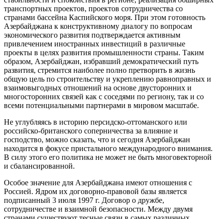
транспортных проектов, проектов сотрудничества со
странами бассейна Каспийского моря. При этом готовность
Азербайджана к конструктивному диалогу по вопросам
экономического развития подтверждается активным
привлечением иностранных инвестиций в различные
проекты в целях развития промышленности страны. Таким
образом, Азербайджан, избравший демократический путь
развития, стремится наиболее полно претворить в жизнь
общую цель по строительству и укреплению равноправных и
взаимовыгодных отношений на основе двусторонних и
многосторонних связей как с соседями по региону, так и со
всеми потенциальными партнерами в мировом масштабе.
Не углубляясь в историю персидско-оттоманского или
российско-британского соперничества за влияние и
господство, можно сказать, что и сегодня Азербайджан
находится в фокусе пристального международного внимания.
В силу этого его политика не может не быть многовекторной
и сбалансированной.
Особое значение для Азербайджана имеют отношения с
Россией. Ядром их договорно-правовой базы является
подписанный 3 июля 1997 г. Договор о дружбе,
сотрудничестве и взаимной безопасности. Между двумя
странами существуют тесные связи в самых различных