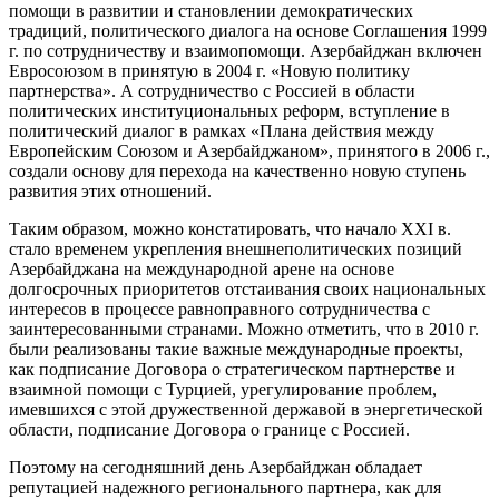
помощи в развитии и становлении демократических
традиций, политического диалога на основе Соглашения 1999
г. по сотрудничеству и взаимопомощи. Азербайджан включен
Евросоюзом в принятую в 2004 г. «Новую политику
партнерства». А сотрудничество с Россией в области
политических институциональных реформ, вступление в
политический диалог в рамках «Плана действия между
Европейским Союзом и Азербайджаном», принятого в 2006 г.,
создали основу для перехода на качественно новую ступень
развития этих отношений.
Таким образом, можно констатировать, что начало XXI в.
стало временем укрепления внешнеполитических позиций
Азербайджана на международной арене на основе
долгосрочных приоритетов отстаивания своих национальных
интересов в процессе равноправного сотрудничества с
заинтересованными странами. Можно отметить, что в 2010 г.
были реализованы такие важные международные проекты,
как подписание Договора о стратегическом партнерстве и
взаимной помощи с Турцией, урегулирование проблем,
имевшихся с этой дружественной державой в энергетической
области, подписание Договора о границе с Россией.
Поэтому на сегодняшний день Азербайджан обладает
репутацией надежного регионального партнера, как для