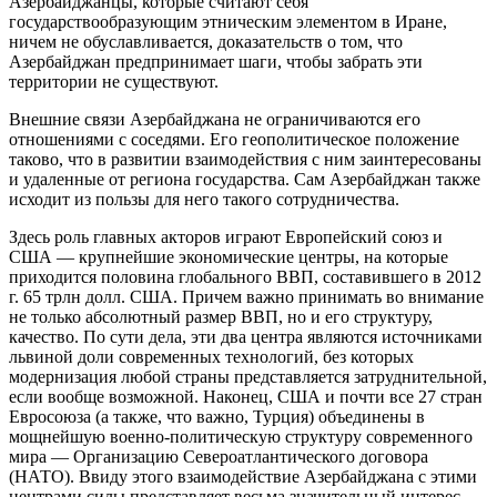
Азербайджанцы, которые считают себя
государствообразующим этническим элементом в Иране,
ничем не обуславливается, доказательств о том, что
Азербайджан предпринимает шаги, чтобы забрать эти
территории не существуют.
Внешние связи Азербайджана не ограничиваются его
отношениями с соседями. Его геополитическое положение
таково, что в развитии взаимодействия с ним заинтересованы
и удаленные от региона государства. Сам Азербайджан также
исходит из пользы для него такого сотрудничества.
Здесь роль главных акторов играют Европейский союз и
США — крупнейшие экономические центры, на которые
приходится половина глобального ВВП, составившего в 2012
г. 65 трлн долл. США. Причем важно принимать во внимание
не только абсолютный размер ВВП, но и его структуру,
качество. По сути дела, эти два центра являются источниками
львиной доли современных технологий, без которых
модернизация любой страны представляется затруднительной,
если вообще возможной. Наконец, США и почти все 27 стран
Евросоюза (а также, что важно, Турция) объединены в
мощнейшую военно-политическую структуру современного
мира — Организацию Североатлантического договора
(НАТО). Ввиду этого взаимодействие Азербайджана с этими
центрами силы представляет весьма значительный интерес.