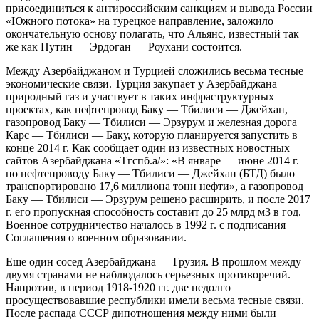
присоединиться к антироссийским санкциям и вывода России
«Южного потока» на турецкое направление, заложило
окончательную основу полагать, что Альянс, известный так
же как Путин — Эрдоган — Роухани состоится.
Между Азербайджаном и Турцией сложились весьма тесные
экономические связи. Турция закупает у Азербайджана
природный газ и участвует в таких инфраструктурных
проектах, как нефтепровод Баку — Тбилиси — Джейхан,
газопровод Баку — Тбилиси — Эрзурум и железная дорога
Карс — Тбилиси — Баку, которую планируется запустить в
конце 2014 г. Как сообщает один из известных новостных
сайтов Азербайджана «Тгспб.а/»: «В январе — июне 2014 г.
по нефтепроводу Баку — Тбилиси — Джейхан (БТД) было
транспортировано 17,6 миллиона тонн нефти», а газопровод
Баку — Тбилиси — Эрзурум решено расширить, и после 2017
г. его пропускная способность составит до 25 млрд м3 в год.
Военное сотрудничество началось в 1992 г. с подписания
Соглашения о военном образовании.
Еще один сосед Азербайджана — Грузия. В прошлом между
двумя странами не наблюдалось серьезных противоречий.
Напротив, в период 1918-1920 гг. две недолго
просуществовавшие республики имели весьма тесные связи.
После распада СССР дипотношения между ними были