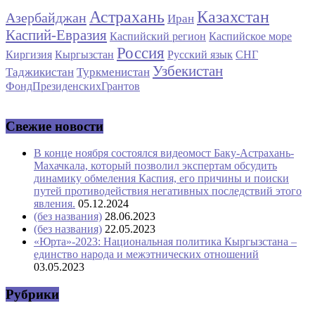
Астрахань
Казахстан
Азербайджан
Иран
Каспий-Евразия
Каспийский регион
Каспийское море
Россия
Киргизия
Кыргызстан
Русский язык
СНГ
Узбекистан
Таджикистан
Туркменистан
ФондПрезиденскихГрантов
Свежие новости
В конце ноября состоялся видеомост Баку-Астрахань-
Махачкала, который позволил экспертам обсудить
динамику обмеления Каспия, его причины и поиски
путей противодействия негативных последствий этого
явления.
05.12.2024
(без названия)
28.06.2023
(без названия)
22.05.2023
«Юрта»-2023: Национальная политика Кыргызстана –
единство народа и межэтнических отношений
03.05.2023
Рубрики