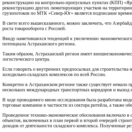
реконструкцию на контрольно-пропускных пунктах (КПП) «Яра
реконструкцию других лимитирующих участков на территории 
грузопотоков по МТК «Север-Юг» является подписание времен
В свете всего вышесказанного, можно заключить, что Азербай
роста товарооборота с Россией.
Ввиду наметившихся тенденций к увеличению экономического 
потенциала Астраханского региона.
Таким образом, Астраханский регион имеет внешнеэкономическ
логистического центра.
Если говорить о внутренних предпосылках для строительства и
холодильно-складских комплексов по всей России.
Конкретно в Астраханском регионе также существует немало пр
нескольких международных транспортных коридоров и выход на
В ходе проводимого мною исследования была разработана моде
торговые компании в частности из сектора ритейла, а также о
Проведенное технико-экономическое обоснования включало в с
объектов, включенных в план первой и второй очередей строите
доходов от деятельности складского комплекса. Полученные р