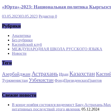
«Юрта»-2023: Национальная политика Кыргызста
03.05.2023
03.05.2023
Редактор
0
Рубрики
Аналитика
Без рубрики
Каспийский клуб
МЕЖДУНАРОДНАЯ ШКОЛА РУССКОГО ЯЗЫКА
Новости
Теги
Астрахань
Казахстан
Каспи
Азербайджан
Иран
Узбекистан
Туркменистан
ФондПрезиденскихГрантов
Свежие новости
В конце ноября состоялся видеомост Баку-Астрахань-Мах
негативных последствий этого явления.
05.12.2024