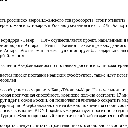
та российско-азербайджанского товарооборота, стоит отметить,
зербайджанских товаров в Россию увеличился на 13,2%. Экспорт
 коридора «Север — Юг» осуществляется проект, нацеленный на
езной дороги Астара — Решт — Казвин. Также в рамках данного
ой Астаре. Этот терминал уже функционирует благодаря заверш
ербайджаном.
Россией и Азербайджаном по поставкам российских пиломатериа
вается проект поставки иранских сухофруктов, также идут пере
мобилей.
ообщение по маршруту Баку-Тбилиси-Карс. На начальном этапе 
иковая пропускная способность коридора должна составить 17 ми
рут идет в обход России, он позволяет значительно сократить м
 территорию Азербайджана, он неизбежно повлечет за собой соо
жанская компания KDY Logistics уже реализует проект по созда
Турции. Железнодорожный логистический хаб создается в район
борота следует считать строительство автомобильного моста че