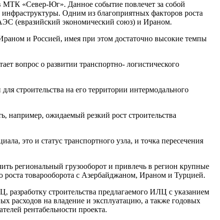
в МТК «Север-Юг». Данное событие повлечет за собой
 инфраструктуры. Одним из благоприятных факторов роста
АЭС (евразийский экономический союз) и Ираном.
Ираном и Россией, имея при этом достаточно высокие темпы
ает вопрос о развитии транспортно- логистического
для строительства на его территории интермодального
ть, например, ожидаемый резкий рост строительства
ала, это и статус транспортного узла, и точка пересечения
чить региональный грузооборот и привлечь в регион крупные
го роста товарооборота с Азербайджаном, Ираном и Турцией.
Ц, разработку строительства предлагаемого ИЛЦ с указанием
вых расходов на владение и эксплуатацию, а также годовых
ателей рентабельности проекта.