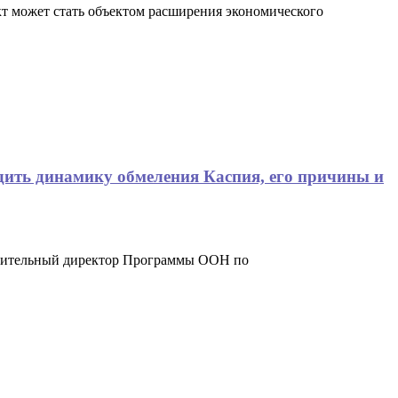
т может стать объектом расширения экономического
дить динамику обмеления Каспия, его причины и
лнительный директор Программы ООН по