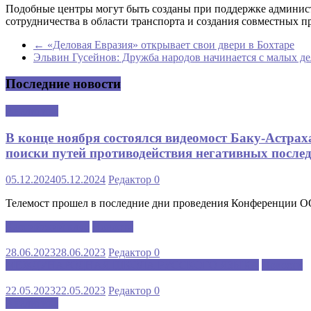
Подобные центры могут быть созданы при поддержке админист
сотрудничества в области транспорта и создания совместных 
←
«Деловая Евразия» открывает свои двери в Бохтаре
Эльвин Гусейнов: Дружба народов начинается с малых д
Последние новости
Аналитика
В конце ноября состоялся видеомост Баку-Астра
поиски путей противодействия негативных послед
05.12.2024
05.12.2024
Редактор
0
Телемост прошел в последние дни проведения Конференции 
Каспийский клуб
Новости
28.06.2023
28.06.2023
Редактор
0
МЕЖДУНАРОДНАЯ ШКОЛА РУССКОГО ЯЗЫКА
Новости
22.05.2023
22.05.2023
Редактор
0
Аналитика