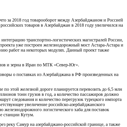
 что за 2018 год товарооборот между Азербайджаном и Россией
 российских товаров в Азербайджан в 2018 году увеличился на
 интеграцию транспортно-логистических магистралей России,
 проекта уже построен железнодорожный мост Астара-Астара и
ению работ на некоторых модулях. Данный проект также
лов и зерна в Иран по МТК «Север-Юг».
говоры о поставках из Азербайджана в РФ произведенных на
по этой железной дороге планируется перевозить до 6,5 млн
ллионов тонн грузов в год, а количество пассажиров должно
аршрут следования и количество перегрузок турецкого импорта
тветствующее увеличение российско-азербайджанского
нию железнодорожного логистического хаба для поставок
е станции Кутум.
рез реку Самур на азербайджано-российской границе, а также