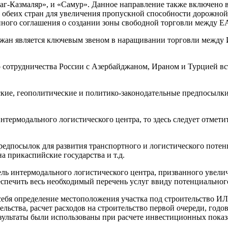
г-Казмаляр», и «Самур». Данное направление также включено 
обеих стран для увеличения пропускной способности дорожной
ного соглашения о создании зоны свободной торговли между Е
джан является ключевым звеном в наращивании торговли между 
сотрудничества России с Азербайджаном, Ираном и Турцией вст
ие, геополитические и политико-законодательные предпосылки 
нтермодального логистического центра, то здесь следует отмети
едпосылок для развития транспортного и логистического потенци
 прикаспийские государства и т.д.
ль интермодального логистического центра, призванного увели
беспечить весь необходимый перечень услуг ввиду потенциально
ебя определение местоположения участка под строительство ИЛ
льства, расчет расходов на строительство первой очереди, годо
езультаты были использованы при расчете инвестиционных показ