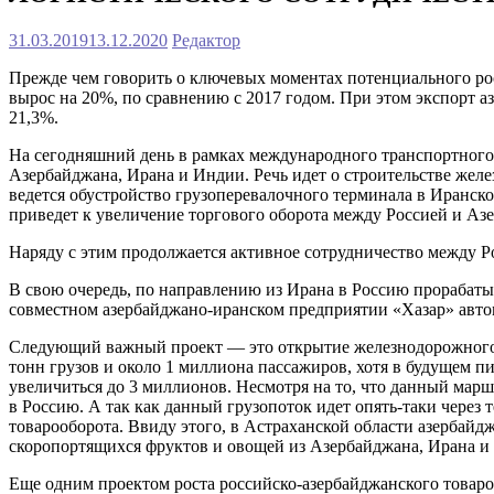
31.03.2019
13.12.2020
Редактор
Прежде чем говорить о ключевых моментах потенциального рос
вырос на 20%, по сравнению с 2017 годом. При этом экспорт а
21,3%.
На сегодняшний день в рамках международного транспортного
Азербайджана, Ирана и Индии. Речь идет о строительстве жел
ведется обустройство грузоперевалочного терминала в Иранск
приведет к увеличение торгового оборота между Россией и Аз
Наряду с этим продолжается активное сотрудничество между 
В свою очередь, по направлению из Ирана в Россию прорабаты
совместном азербайджано-иранском предприятии «Хазар» авто
Следующий важный проект — это открытие железнодорожного с
тонн грузов и около 1 миллиона пассажиров, хотя в будущем п
увеличиться до 3 миллионов. Несмотря на то, что данный марш
в Россию. А так как данный грузопоток идет опять-таки через
товарооборота. Ввиду этого, в Астраханской области азербайд
скоропортящихся фруктов и овощей из Азербайджана, Ирана и 
Еще одним проектом роста российско-азербайджанского товароо