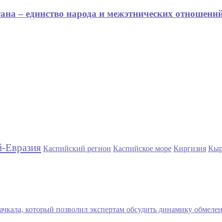
на – единство народа и межэтнических отношени
й-Евразия
Каспийский регион
Каспийское море
Киргизия
Кыр
ачкала, который позволил экспертам обсудить динамику обмеле