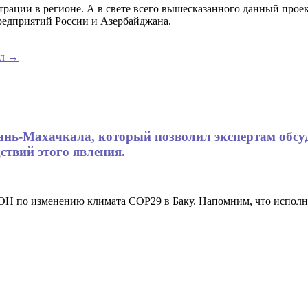
рации в регионе. А в свете всего вышесказанного данный проек
предприятий России и Азербайджана.
ел
→
хань-Махачкала, который позволил экспертам обсу
ствий этого явления.
ООН по изменению климата COP29 в Баку. Напомним, что испо