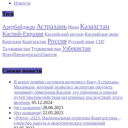
Новости
Теги
Астрахань
Казахстан
Азербайджан
Иран
Каспий-Евразия
Каспийский регион
Каспийское море
Россия
Киргизия
Кыргызстан
Русский язык
СНГ
Узбекистан
Таджикистан
Туркменистан
ФондПрезиденскихГрантов
Свежие новости
В конце ноября состоялся видеомост Баку-Астрахань-
Махачкала, который позволил экспертам обсудить
динамику обмеления Каспия, его причины и поиски
путей противодействия негативных последствий этого
явления.
05.12.2024
(без названия)
28.06.2023
(без названия)
22.05.2023
«Юрта»-2023: Национальная политика Кыргызстана –
единство народа и межэтнических отношений