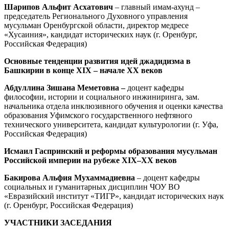
Шарипов Альфит Асхатович
– главный имам-ахунд –
председатель Регионального Духовного управления
мусульман Оренбургской области, директор медресе
«Хусаиния», кандидат исторических наук (г. Оренбург,
Российская Федерация)
Основные тенденции развития идей джадидизма в
Башкирии в конце
XIX
– начале
XX
веков
Абдуллина Зишана Меметовна –
доцент кафедры
философии, истории и социального инжиниринга, зам.
начальника отдела инклюзивного обучения и оценки качества
образования Уфимского государственного нефтяного
технического университета, кандидат культурологии (г. Уфа,
Российская Федерация)
Исмаил Гаспринский и реформы образования мусульман
Российской империи на рубеже X
IX
–
XX
веков
Бакирова Альфия Мухаммадиевна
– доцент кафедры
социальных и гуманитарных дисциплин ЧОУ ВО
«Евразийский институт «ТИГР», кандидат исторических наук
(г. Оренбург, Российская Федерация)
УЧАСТНИКИ ЗАСЕДАНИЯ