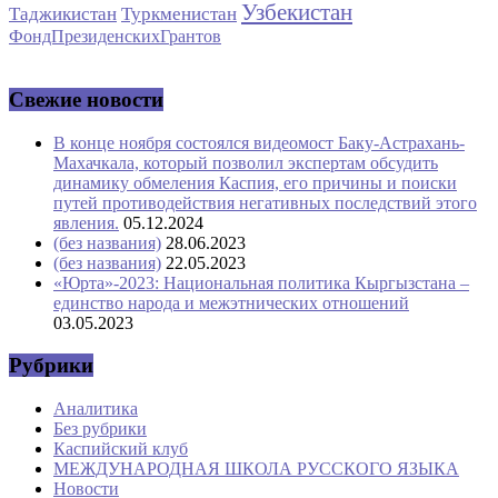
Узбекистан
Таджикистан
Туркменистан
ФондПрезиденскихГрантов
Свежие новости
В конце ноября состоялся видеомост Баку-Астрахань-
Махачкала, который позволил экспертам обсудить
динамику обмеления Каспия, его причины и поиски
путей противодействия негативных последствий этого
явления.
05.12.2024
(без названия)
28.06.2023
(без названия)
22.05.2023
«Юрта»-2023: Национальная политика Кыргызстана –
единство народа и межэтнических отношений
03.05.2023
Рубрики
Аналитика
Без рубрики
Каспийский клуб
МЕЖДУНАРОДНАЯ ШКОЛА РУССКОГО ЯЗЫКА
Новости