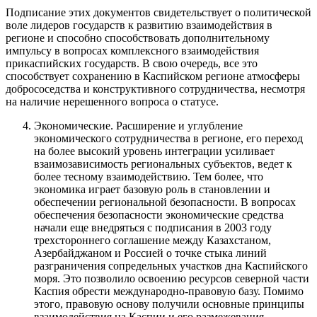
Подписание этих документов свидетельствует о политической
воле лидеров государств к развитию взаимодействия в
регионе и способно способствовать дополнительному
импульсу в вопросах комплексного взаимодействия
прикаспийских государств. В свою очередь, все это
способствует сохранению в Каспийском регионе атмосферы
добрососедства и конструктивного сотрудничества, несмотря
на наличие нерешенного вопроса о статусе.
Экономические. Расширение и углубление
экономического сотрудничества в регионе, его переход
на более высокий уровень интеграции усиливает
взаимозависимость региональных субъектов, ведет к
более тесному взаимодействию. Тем более, что
экономика играет базовую роль в становлении и
обеспечении региональной безопасности. В вопросах
обеспечения безопасности экономические средства
начали еще внедряться с подписания в 2003 году
трехстороннего соглашение между Казахстаном,
Азербайджаном и Россией о точке стыка линий
разграничения сопредельных участков дна Каспийского
моря. Это позволило освоению ресурсов северной части
Каспия обрести международно-правовую базу. Помимо
этого, правовую основу получили основные принципы
взаимодействия на Каспии и его размежевания.