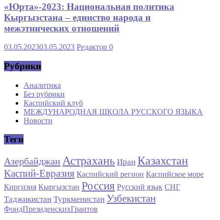
«Юрта»-2023: Национальная политика
Кыргызстана – единство народа и
межэтнических отношений
03.05.2023
03.05.2023
Редактор
0
Рубрики
Аналитика
Без рубрики
Каспийский клуб
МЕЖДУНАРОДНАЯ ШКОЛА РУССКОГО ЯЗЫКА
Новости
Теги
Астрахань
Казахстан
Азербайджан
Иран
Каспий-Евразия
Каспийский регион
Каспийское море
Россия
Киргизия
Кыргызстан
Русский язык
СНГ
Узбекистан
Таджикистан
Туркменистан
ФондПрезиденскихГрантов