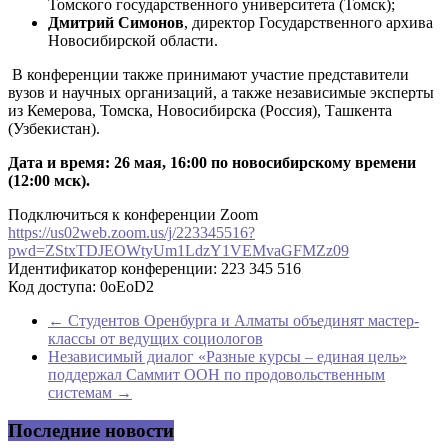
Томского государственного университета (Томск);
Дмитрий Симонов
, директор Государственного архива
Новосибирской области.
В конференции также принимают участие представители
вузов и научных организаций, а также независимые эксперты
из Кемерова, Томска, Новосибирска (Россия), Ташкента
(Узбекистан).
Дата и время:
26 мая, 16:00 по новосибирскому времени
(12:00 мск).
Подключиться к конференции Zoom
https://us02web.zoom.us/j/223345516?
pwd=ZStxTDJEOWtyUm1LdzY1VEMvaGFMZz09
Идентификатор конференции: 223 345 516
Код доступа: 0oEoD2
←
Студентов Оренбурга и Алматы объединят мастер-
классы от ведущих социологов
Независимый диалог «Разные курсы – единая цель»
поддержал Саммит ООН по продовольственным
системам
→
Последние новости