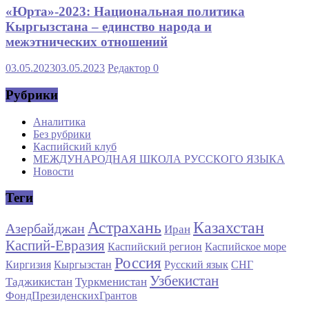
«Юрта»-2023: Национальная политика
Кыргызстана – единство народа и
межэтнических отношений
03.05.2023
03.05.2023
Редактор
0
Рубрики
Аналитика
Без рубрики
Каспийский клуб
МЕЖДУНАРОДНАЯ ШКОЛА РУССКОГО ЯЗЫКА
Новости
Теги
Астрахань
Казахстан
Азербайджан
Иран
Каспий-Евразия
Каспийский регион
Каспийское море
Россия
Киргизия
Кыргызстан
Русский язык
СНГ
Узбекистан
Таджикистан
Туркменистан
ФондПрезиденскихГрантов