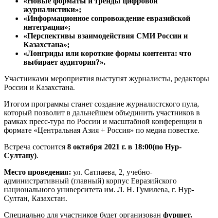
«
Новые форматы и тренды цифровой
журналистики»;
«
Информационное сопровождение евразийской
интеграции
»;
«Перспективы
взаимодействия
СМИ России и
Казахстана
»
;
«
Лонгриды
или короткие формы контента: что
выбирает аудитория
?
»
.
Участниками мероприятия выступят журналисты, редакторы
России и Казахстана.
Итогом программы станет создание журналистского пула,
который позволит в дальнейшем объединить участников в
рамках пресс-тура по России и масштабной конференции в
формате «Центральная Азия + Россия» по медиа повестке.
Встреча состоится
8 октября
2021 г. в 18:00
(по
Нур
-
Султану
)
.
Место проведения:
ул. Сатпаева, 2, учебно-
административный (главный) корпус Евразийского
национального университета им. Л. Н. Гумилева, г. Нур-
Султан, Казахстан.
Специально для участников будет организован
фуршет.