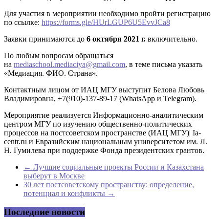
Для участия в мероприятии необходимо пройти регистрацию
по ссылке:
https://forms.gle/HUrLGUP6U5EvvJCa8
Заявки принимаются до
6 октября
2021 г.
включительно.
По любым вопросам обращаться
на
mediaschool.mediaciya@gmail.com
, в теме письма указать
«Медиация. ФИО. Страна».
Контактным лицом от ИАЦ МГУ выступит Белова Любовь
Владимировна, +7(910)-137-89-17 (WhatsApp и Telegram).
Мероприятие реализуется Информационно-аналитическим
центром МГУ по изучению общественно-политических
процессов на постсоветском пространстве (ИАЦ МГУ)| Ia-
centr.ru и Евразийским национальным университетом им. Л.
Н. Гумилева при поддержке Фонда президентских грантов.
←
Лучшие социальные проекты России и Казахстана
выберут в Москве
30 лет постсоветскому пространству: определение,
потенциал и конфликты
→
Последние новости