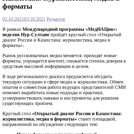
форматы
03.10.2021
03.10.2021
Редактор
В рамках
Международной программы «
МедИАЦия
»
:
н
едел
я
в
Нур
-Султане
пройдёт круглый стол «Открытый
диалог России и Казахстана: журналистика, медиа и
форматы».
Рынок русскоязычных медиа меняется: приходят новые
форматы, упрощается контент, снижается степень доверия к
средствам массовой информации в целом.
В ходе регионального диалога предлагается обсудить
текущую ситуацию в сфере медиа и журналистики. Обмен
опытом и совместная работа ведущих представителей СМИ
поможет выработать новые подходы и практики,
усовершенствовать навыки и инструменты для решения
существующих проблем.
Круглый стол
«
Открытый диалог России и
Казахстана
:
журналистика, медиа и форматы
»
станет площадкой,
направленной на обсуждение следующих тем: