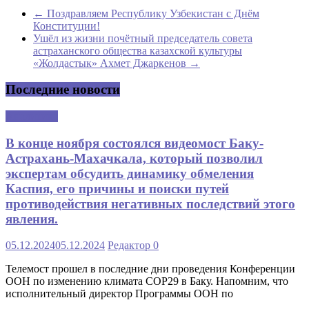
←
Поздравляем Республику Узбекистан с Днём
Конституции!
Ушёл из жизни почётный председатель совета
астраханского общества казахской культуры
«Жолдастык» Ахмет Джаркенов
→
Последние новости
Аналитика
В конце ноября состоялся видеомост Баку-
Астрахань-Махачкала, который позволил
экспертам обсудить динамику обмеления
Каспия, его причины и поиски путей
противодействия негативных последствий этого
явления.
05.12.2024
05.12.2024
Редактор
0
Телемост прошел в последние дни проведения Конференции
ООН по изменению климата COP29 в Баку. Напомним, что
исполнительный директор Программы ООН по