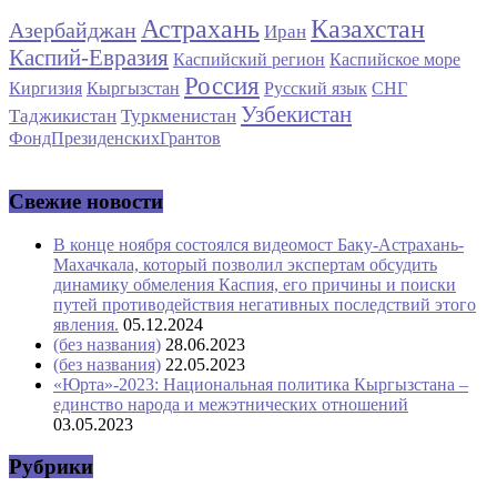
Астрахань
Казахстан
Азербайджан
Иран
Каспий-Евразия
Каспийский регион
Каспийское море
Россия
Киргизия
Кыргызстан
Русский язык
СНГ
Узбекистан
Таджикистан
Туркменистан
ФондПрезиденскихГрантов
Свежие новости
В конце ноября состоялся видеомост Баку-Астрахань-
Махачкала, который позволил экспертам обсудить
динамику обмеления Каспия, его причины и поиски
путей противодействия негативных последствий этого
явления.
05.12.2024
(без названия)
28.06.2023
(без названия)
22.05.2023
«Юрта»-2023: Национальная политика Кыргызстана –
единство народа и межэтнических отношений
03.05.2023
Рубрики