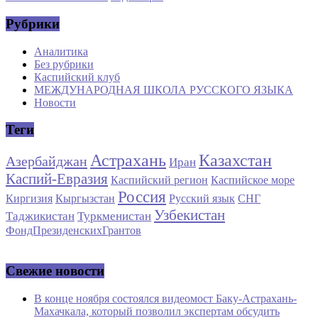
Рубрики
Аналитика
Без рубрики
Каспийский клуб
МЕЖДУНАРОДНАЯ ШКОЛА РУССКОГО ЯЗЫКА
Новости
Теги
Астрахань
Казахстан
Азербайджан
Иран
Каспий-Евразия
Каспийский регион
Каспийское море
Россия
Киргизия
Кыргызстан
Русский язык
СНГ
Узбекистан
Таджикистан
Туркменистан
ФондПрезиденскихГрантов
Свежие новости
В конце ноября состоялся видеомост Баку-Астрахань-
Махачкала, который позволил экспертам обсудить