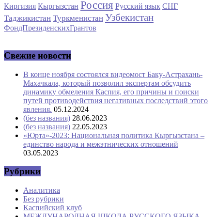
Россия
Киргизия
Кыргызстан
Русский язык
СНГ
Узбекистан
Таджикистан
Туркменистан
ФондПрезиденскихГрантов
Свежие новости
В конце ноября состоялся видеомост Баку-Астрахань-
Махачкала, который позволил экспертам обсудить
динамику обмеления Каспия, его причины и поиски
путей противодействия негативных последствий этого
явления.
05.12.2024
(без названия)
28.06.2023
(без названия)
22.05.2023
«Юрта»-2023: Национальная политика Кыргызстана –
единство народа и межэтнических отношений
03.05.2023
Рубрики
Аналитика
Без рубрики
Каспийский клуб
МЕЖДУНАРОДНАЯ ШКОЛА РУССКОГО ЯЗЫКА