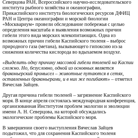
Северцова РАН, Всероссийского научно-исследовательского
института рыбного хозяйства и океанографии,
Прикаспийского института биологических ресурсов ДФИЦ
РАН и Центра океанографии и морской биологии
«Москвариум» провели обследование побережья с целью
определения масштаба и выявления возможных причин
гибели этого вида морских млекопитающих. Одна из
возможных причин гибели Каспийского тюленя – выброс
природного газа (метана), вызывающего гипоксию из-за
снижения количества кислорода во вдыхаемом воздухе.
«Выделить одну причину массовой гибели тюленей на Каспии
сложно. Но, безусловно, одной из основных является
браконьерский промысел – животные путаются в сетях,
оставленных браконьерами, и в них же погибают»
– отметил
Вячеслав Зайцев.
Другая причина гибели тюленей – загрязнение Каспийского
моря. В конце апреля состоялась международная конференция,
организованная Институтом проблем экологии и эволюции
имени А. Н. Северцова, на которой обсуждались
экологические проблемы Каспийского моря.
В завершении своего выступления Вячеслав Зайцев
подытожил, что для сохранения Каспийского тюленя