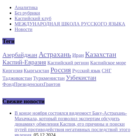
Аналитика
Без рубрики
Каспийский клуб
МЕЖДУНАРОДНАЯ ШКОЛА РУССКОГО ЯЗЫКА
Новости
Теги
Астрахань
Казахстан
Азербайджан
Иран
Каспий-Евразия
Каспийский регион
Каспийское море
Россия
Киргизия
Кыргызстан
Русский язык
СНГ
Узбекистан
Таджикистан
Туркменистан
ФондПрезиденскихГрантов
Свежие новости
В конце ноября состоялся видеомост Баку-Астрахань-
Махачкала, который позволил экспертам обсудить
динамику обмеления Каспия, его причины и поиски
путей противодействия негативных последствий этого
явления.
05.12.2024