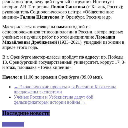
реисламизации, ведущий научный сотрудник Института
истории АН Татарстана
Лилия Сагитова
(г. Казань, Россия);
руководитель Социологического центра «Общественное
мнение»
Галина Шешукова
(г. Оренбург, Россия) и др.
Мастер-классы посвящены
памяти
одной из
основоположников этносоциологии в России, автора первых
учебных и научных работ по этой дисциплине
Леокадии
Михайловны Дробижевой
(1933–2021), ушедшей из жизни в
апреле этого года.
В г. Оренбурге мастер-классы пройдут
по адресу
: пр. Победы,
13, Оренбургский государственный университет, корпус 17, 3-
й этаж, площадка «Точка кипения».
Начало:
в 11.00 по времени Оренбурга (09.00 мск).
←
Экологические проекты для России и Казахстана
предложены экспертами
Учёные России и Узбекистана дадут бой
фальсификаторам истории войны
→
Последние новости
Аналитика