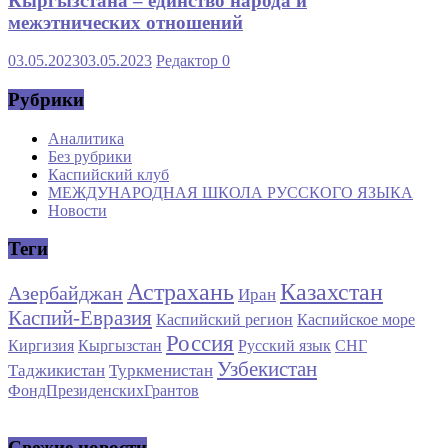
Кыргызстана – единство народа и
межэтнических отношений
03.05.2023
03.05.2023
Редактор
0
Рубрики
Аналитика
Без рубрики
Каспийский клуб
МЕЖДУНАРОДНАЯ ШКОЛА РУССКОГО ЯЗЫКА
Новости
Теги
Астрахань
Казахстан
Азербайджан
Иран
Каспий-Евразия
Каспийский регион
Каспийское море
Россия
Киргизия
Кыргызстан
Русский язык
СНГ
Узбекистан
Таджикистан
Туркменистан
ФондПрезиденскихГрантов
Свежие новости