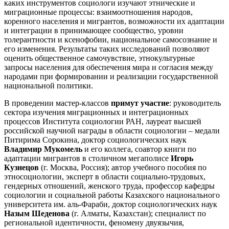
каких инструментов социологи изучают этнические и
миграционные процессы: взаимоотношения народов,
коренного населения и мигрантов, возможности их адаптации
и интеграции в принимающее сообщество, уровни
толерантности и ксенофобии, национальное самосознание и
его изменения. Результаты таких исследований позволяют
оценить общественное самочувствие, этнокультурные
запросы населения для обеспечения мира и согласия между
народами при формировании и реализации государственной
национальной политики.
В проведении мастер-классов
примут участие
: руководитель
сектора изучения миграционных и интеграционных
процессов Института социологии РАН, лауреат высшей
российской научной награды в области социологии – медали
Питирима Сорокина, доктор социологических наук
Владимир Мукомель
и его коллега, соавтор книги по
адаптации мигрантов в столичном мегаполисе
Игорь
Кузнецов
(г. Москва, Россия); автор учебного пособия по
этносоциологии, эксперт в области социально-трудовых,
гендерных отношений, женского труда, профессор кафедры
социологии и социальной работы Казахского национального
университета им. аль-Фараби, доктор социологических наук
Назым Шеденова
(г. Алматы, Казахстан); специалист по
региональной идентичности, феномену двуязычия,