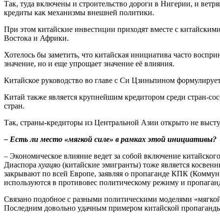
Так, туда включены и строительство дороги в Нигерии, и ветр
кредиты как механизмы внешней политики.
При этом китайские инвестиции приходят вместе с китайским
Востока и Африки.
Хотелось бы заметить, что китайская инициатива часто воспри
значение, но и еще упрощает значение её влияния.
Китайское руководство во главе с Си Цзиньпином формулирует
Китай также является крупнейшим кредитором среди стран-сос
стран.
Так, страны-кредиторы из Центральной Азии открыто не высту
– Есть ли место «мягкой силе» в рамках этой инициативы?
– Экономическое влияние ведет за собой включение китайского
Диаспора
хуацяо
(китайские эмигранты) тоже является косвенн
закрывают по всей Европе, заявляя о пропаганде КПК (Коммун
используются в противовес политическому режиму и пропаганд
Связано подобное с разными политическими моделями «мягкой 
Последним довольно удачным примером китайской пропаганды 