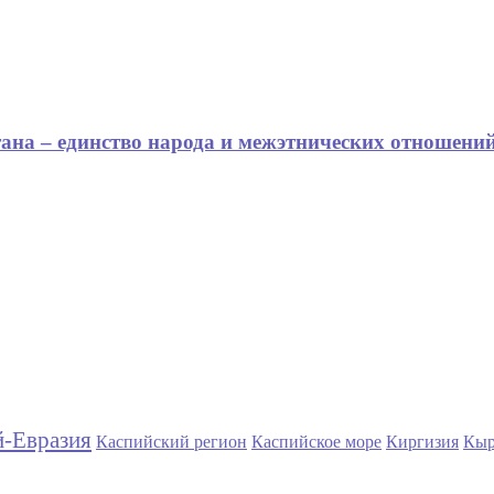
на – единство народа и межэтнических отношени
й-Евразия
Каспийский регион
Каспийское море
Киргизия
Кыр