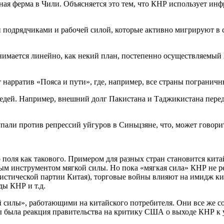
яная ферма в Чили. Объясняется это тем, что КНР использует и
и подрядчиками и рабочей силой, которые активно мигрируют 
нимается линейно, как некий план, постепенно осуществляемый К
 нарратив «Пояса и пути», где, например, все страны погранич
едей. Например, внешний долг Пакистана и Таджикистана перед
пали против репрессий уйгуров в Синьцзяне, что, может говор
 поля как такового. Примером для разных стран становится кита
ым инструментом мягкой силы. Но пока «мягкая сила» КНР не р
истической партии Китая), торговые войны влияют на имидж ки
ы КНР и т.д.
силы», работающими на китайского потребителя. Они все же со
была реакция правительства на критику США о выходе КНР к у