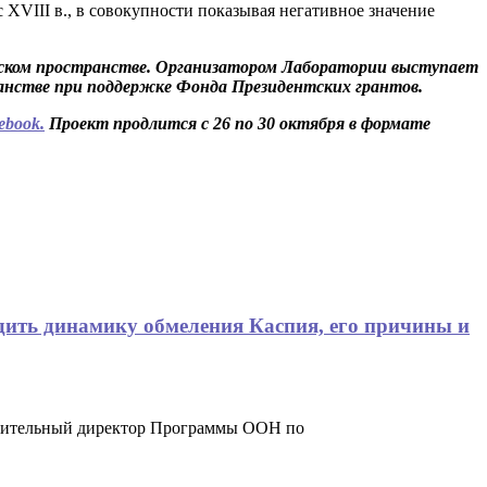
 XVIII в., в совокупности показывая негативное значение
йском пространстве. Организатором Лаборатории выступает
нстве при поддержке Фонда Президентских грантов.
ebook
.
Проект продлится с 26 по 30 октября в формате
дить динамику обмеления Каспия, его причины и
лнительный директор Программы ООН по