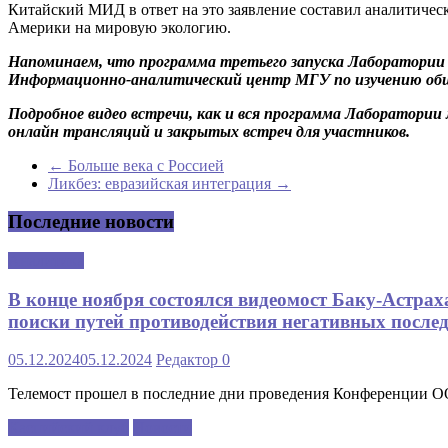
Китайский МИД в ответ на это заявление составил аналитическ
Америки на мировую экологию.
Напоминаем, что программа третьего запуска Лаборатории 
Информационно-аналитический центр МГУ по изучению обще
Подробное видео встречи, как и вся программа Лаборатор
онлайн трансляций и закрытых встреч для участников.
←
Больше века с Россией
Ликбез: евразийская интеграция
→
Последние новости
Аналитика
В конце ноября состоялся видеомост Баку-Астра
поиски путей противодействия негативных послед
05.12.2024
05.12.2024
Редактор
0
Телемост прошел в последние дни проведения Конференции 
Каспийский клуб
Новости