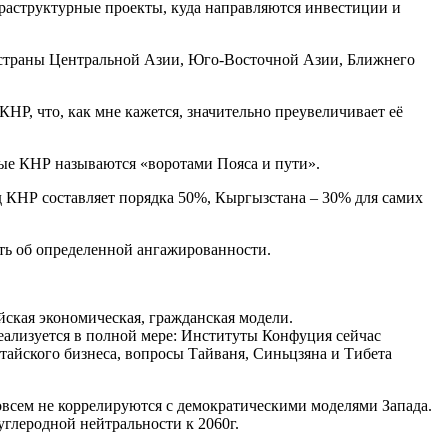
нфраструктурные проекты, куда направляются инвестиции и
в страны Центральной Азии, Юго-Восточной Азии, Ближнего
НР, что, как мне кажется, значительно преувеличивает её
ные КНР называются «воротами Пояса и пути».
 КНР составляет порядка 50%, Кыргызстана – 30% для самих
ить об определенной ангажированности.
йская экономическая, гражданская модели.
еализуется в полной мере: Институты Конфуция сейчас
тайского бизнеса, вопросы Тайваня, Синьцзяна и Тибета
всем не коррелируются с демократическими моделями Запада.
глеродной нейтральности к 2060г.