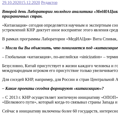
29.10.2020
15.12.2020
Редактор
Второй день Лаборатории молодого аналитика «МедИАЦия: 
приграничных стран.
«Китаизация» сегодня определяется научным и экспертным соо
устремлений КНР диктует иное восприятие этого явления сред
В рамках программы Лаборатории «МедИАЦия» Вита Спивак, эк
– Могли бы Вы объяснить, что понимается под «китаизаци
– Глобальная «китаизация», по-английски «sinicization» – тер
Безусловно, Китай присутствует в жизни каждого человека и г
международным игроком его присутствие только увеличиваетс
Для соседей КНР, например, для России и стран Центральной А
– Какие проекты сегодня формируют «китаизацию»?
– С 2013 г. КНР осуществляет зонтичную инициативу «ОПОП» – 
«Шелкового пути», который когда-то связывал страны Запада и
Сейчас в инициативу включены более 60 государств, интересно,