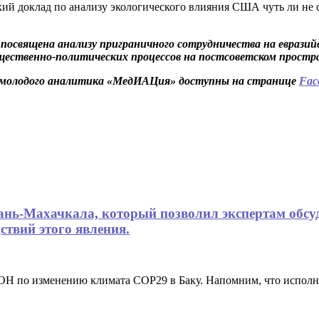
ий доклад по анализу экологического влияния США чуть ли не с
посвящена анализу приграничного сотрудничества на еврази
ственно-политических процессов на постсоветском простра
ии молодого аналитика «МедИАЦия» доступны на странице
Fac
хань-Махачкала, который позволил экспертам обсу
ствий этого явления.
ООН по изменению климата COP29 в Баку. Напомним, что испо