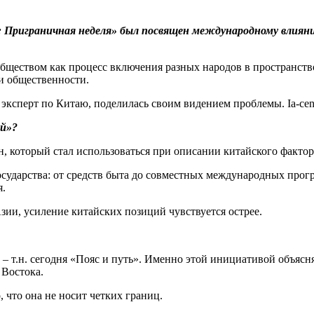
Приграничная неделя» был посвящен международному влияни
бществом как процесс включения разных народов в пространств
и общественности.
сперт по Китаю, поделилась своим видением проблемы. Ia-cent
ей»?
мин, который стал использоваться при описании китайского фактор
осударства: от средств быта до совместных международных прогр
я.
зии, усиление китайских позиций чувствуется острее.
т.н. сегодня «Пояс и путь». Именно этой инициативой объясняе
 Востока.
 что она не носит четких границ.