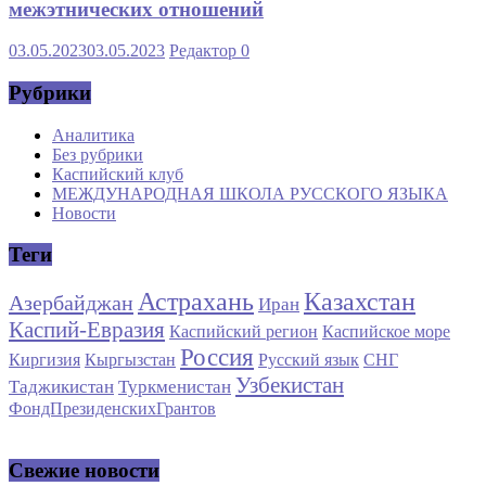
межэтнических отношений
03.05.2023
03.05.2023
Редактор
0
Рубрики
Аналитика
Без рубрики
Каспийский клуб
МЕЖДУНАРОДНАЯ ШКОЛА РУССКОГО ЯЗЫКА
Новости
Теги
Астрахань
Казахстан
Азербайджан
Иран
Каспий-Евразия
Каспийский регион
Каспийское море
Россия
Киргизия
Кыргызстан
Русский язык
СНГ
Узбекистан
Таджикистан
Туркменистан
ФондПрезиденскихГрантов
Свежие новости