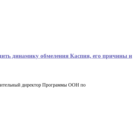
дить динамику обмеления Каспия, его причины и
лнительный директор Программы ООН по