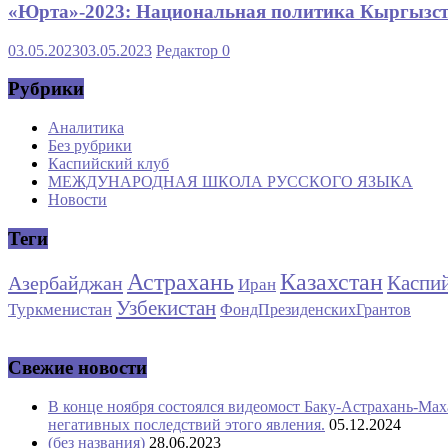
«Юрта»-2023: Национальная политика Кыргызста
03.05.2023
03.05.2023
Редактор
0
Рубрики
Аналитика
Без рубрики
Каспийский клуб
МЕЖДУНАРОДНАЯ ШКОЛА РУССКОГО ЯЗЫКА
Новости
Теги
Астрахань
Казахстан
Каспи
Азербайджан
Иран
Узбекистан
Туркменистан
ФондПрезиденскихГрантов
Свежие новости
В конце ноября состоялся видеомост Баку-Астрахань-Мах
негативных последствий этого явления.
05.12.2024
(без названия)
28.06.2023