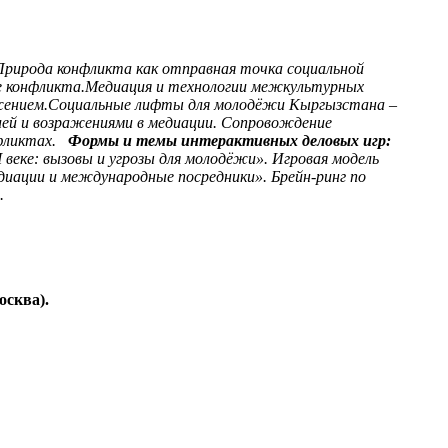
Природа конфликта как отправная точка социальной
е конфликта.
Медиация и технологии межкультурных
жением.
Социальные лифты для молодёжи Кыргызстана –
ией и возражениями в медиации.
Сопровождение
фликтах.
Формы и темы интерактивных деловых игр:
 веке: вызовы и угрозы для молодёжи».
Игровая модель
иации и международные посредники».
Брейн-ринг по
.
осква).