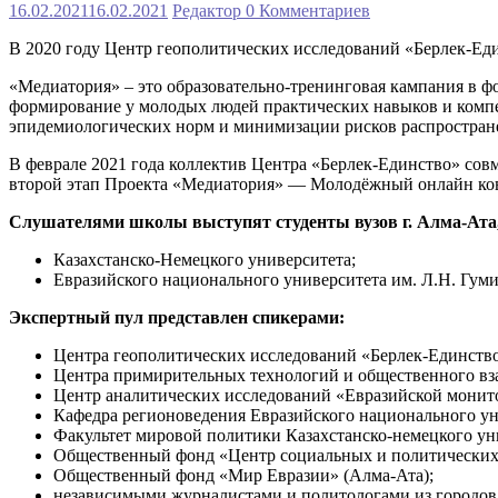
16.02.2021
16.02.2021
Редактор
0 Комментариев
В 2020 году Центр геополитических исследований «Берлек-Е
«Медиатория» – это образовательно-тренинговая кампания в ф
формирование у молодых людей практических навыков и компе
эпидемиологических норм и минимизации рисков распростран
В феврале 2021 года коллектив Центра «Берлек-Единство» сов
второй этап Проекта «Медиатория» — Молодёжный онлайн ко
Слушателями школы выступят студенты вузов г. Алма-Ата,
Казахстанско-Немецкого университета;
Евразийского национального университета им. Л.Н. Гуми
Экспертный пул представлен спикерами:
Центра геополитических исследований «Берлек-Единство
Центра примирительных технологий и общественного вз
Центр аналитических исследований «Евразийской монито
Кафедра регионоведения Евразийского национального уни
Факультет мировой политики Казахстанско-немецкого ун
Общественный фонд «Центр социальных и политических 
Общественный фонд «Мир Евразии» (Алма-Ата);
независимыми журналистами и политологами из городов 