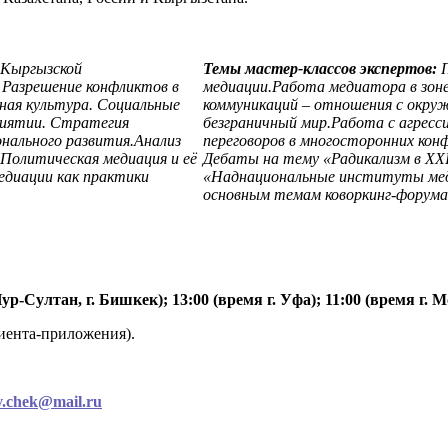
 Кыргызской
Темы мастер-классов экспертов:
.
Разрешение конфликтов в
медиации.
Работа медиатора в зон
ная культура.
Социальные
коммуникаций – отношения с окру
риятии.
Стратегия
безграничный мир.
Работа с агресс
нального развития.
Анализ
переговоров в многосторонних кон
Политическая медиация и её
Дебаты на тему «Радикализм в XXI
диации как практики
«Наднациональные институты мед
основным темам коворкинг-форума
р-Султан, г. Бишкек); 13:00 (время г. Уфа); 11:00 (время г. М
иента-приложения).
v.chek@mail.ru