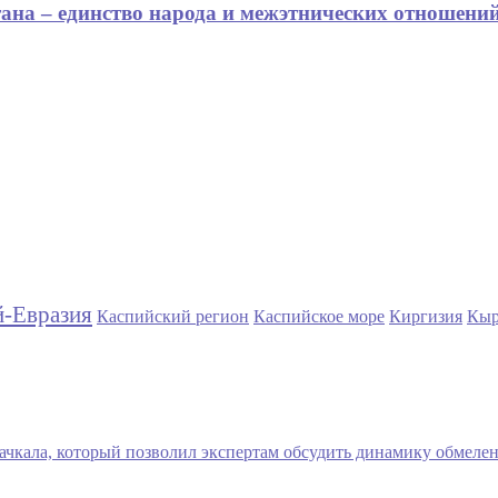
на – единство народа и межэтнических отношени
й-Евразия
Каспийский регион
Каспийское море
Киргизия
Кыр
ачкала, который позволил экспертам обсудить динамику обмеле