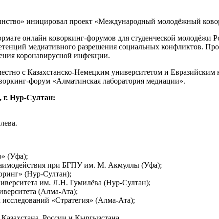
динство» иницировал проект «Международный молодёжный ково
ормате онлайн коворкинг-форумов для студенческой молодёжи Р
тенций медиативного разрешения социальных конфликтов. Прое
ения коронавирусной инфекции.
местно с Казахстанско-Немецким университетом и Евразийским 
воркинг-форум «Алматинская лаборатория медиации».
 г. Нур-Султан:
лева.
» (Уфа);
аимодействия при БГПУ им. М. Акмуллы (Уфа);
ринг» (Нур-Султан);
верситета им. Л.Н. Гумилёва (Нур-Султан);
иверситета (Алма-Ата);
исследований «Стратегия» (Алма-Ата);
Казахстана, России и Кыргызстана.