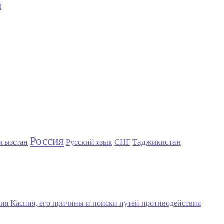
й
Россия
Таджикистан
гызстан
Русский язык
СНГ
ния Каспия, его причины и поиски путей противодействия