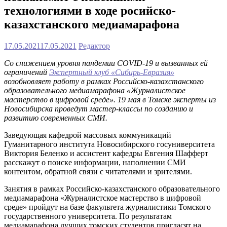
технологиями в ходе росийско-
казахстанского медиамарафона
17.05.2021
17.05.2021
Редактор
Со снижением уровня пандемии
COVID
-19 и вызванных ей
ограничений
Экспертный клуб «Сибирь-Евразия»
возобновляет работу в рамках Российско-казахстанского
образовательного медиамарафона «Журналистское
мастерство в цифровой среде». 19 мая в Томске эксперты из
Новосибирска проведут мастер-классы по созданию и
развитию современных СМИ.
Заведующая кафедрой массовых коммуникаций
Гуманитарного института Новосибирского госуниверситета
Виктория Беленко и ассистент кафедры Евгения Шафферт
расскажут о поиске информации, наполнении СМИ
контентом, обратной связи с читателями и зрителями.
Занятия в рамках Российско-казахстанского образовательного
медиамарафона «Журналистское мастерство в цифровой
среде» пройдут на базе факультета журналистики Томского
государственного университета. По результатам
медиамарафона лучших томских студентов пригласят на