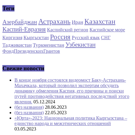
Теги
Астрахань
Казахстан
Азербайджан
Иран
Каспий-Евразия
Каспийский регион
Каспийское море
Россия
Киргизия
Кыргызстан
Русский язык
СНГ
Узбекистан
Таджикистан
Туркменистан
ФондПрезиденскихГрантов
Свежие новости
В конце ноября состоялся видеомост Баку-Астрахань-
Махачкала, который позволил экспертам обсудить
динамику обмеления Каспия, его причины и поиски
путей противодействия негативных последствий этого
явления.
05.12.2024
(без названия)
28.06.2023
(без названия)
22.05.2023
«Юрта»-2023: Национальная политика Кыргызстана –
единство народа и межэтнических отношений
03.05.2023