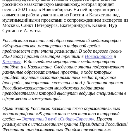
российско-казахстанскую медиашколу, которая пройдёт
осенью 2021 года в Новосибирске. На ней предусмотрена
совместная работа участников из России и Казахстана над
мультимедийными проектами с сопровождением экспертов из
Москвы, Санкт-Петербурга, Екатеринбурга, Казани, Нур-
Султана и Алматы.
Российско-казахстанский образовательный медиамарафон
«Журналистское мастерство в цифровой среде»
предполагает три этапа реализации. В ходе первого (осень
2020 года) прошли семинары-тренинги в
Новосибирске
и
Кемерове
. В дальнейшем мероприятия медиамароафона
пройдут и в Казахстане. Следующие этапы подразумевают
различные образовательные проекты, в ходе которых
пройдёт обучение созданию различных медиа-продуктов
(лонгриды, видеоролики, сюжеты и т.д.). Завершит проект
Российско-казахстанская молодежная медиашкола,
преподавателями которой выступят ведущие специалисты в
сфере медиа и коммуникаций.
Организатор Российско-казахстанского образовательного
медиамарафона «Журналистское мастерство в цифровой
среде» —
Экспертный клуб «Сибирь-Евразия»
. Проект
реализуется с использованием гранта Президента Российской
Федерации, предоставленного Фондом президентских