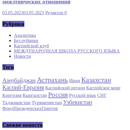
межэтнических отношений
03.05.2023
03.05.2023
Редактор
0
Рубрики
Аналитика
Без рубрики
Каспийский клуб
МЕЖДУНАРОДНАЯ ШКОЛА РУССКОГО ЯЗЫКА
Новости
Теги
Астрахань
Казахстан
Азербайджан
Иран
Каспий-Евразия
Каспийский регион
Каспийское море
Россия
Киргизия
Кыргызстан
Русский язык
СНГ
Узбекистан
Таджикистан
Туркменистан
ФондПрезиденскихГрантов
Свежие новости