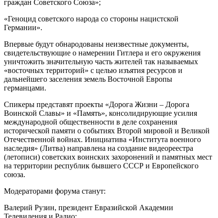
граждан Советского Союза»;
«Геноцид советского народа со стороны нацистской
Германии».
Впервые будут обнародованы неизвестные документы,
свидетельствующие о намерении Гитлера и его окружения
уничтожить значительную часть жителей так называемых
«восточных территорий» с целью изъятия ресурсов и
дальнейшего заселения земель Восточной Европы
германцами.
Спикеры представят проекты «Дорога Жизни – Дорога
Воинской Славы» и «Память», консолидирующие усилия
международной общественности в деле сохранения
исторической памяти о событиях Второй мировой и Великой
Отечественной войнах. Инициатива «Института военного
наследия» (Литва) направлена на создание видеореестра
(летописи) советских воинских захоронений и памятных мест
на территории республик бывшего СССР и Европейского
союза.
Модераторами форума станут:
Валерий Рузин, президент Евразийской Академии
Телевидения и Радио;