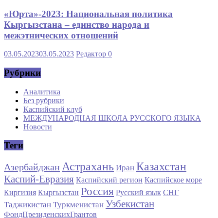
«Юрта»-2023: Национальная политика
Кыргызстана – единство народа и
межэтнических отношений
03.05.2023
03.05.2023
Редактор
0
Рубрики
Аналитика
Без рубрики
Каспийский клуб
МЕЖДУНАРОДНАЯ ШКОЛА РУССКОГО ЯЗЫКА
Новости
Теги
Астрахань
Казахстан
Азербайджан
Иран
Каспий-Евразия
Каспийский регион
Каспийское море
Россия
Киргизия
Кыргызстан
Русский язык
СНГ
Узбекистан
Таджикистан
Туркменистан
ФондПрезиденскихГрантов