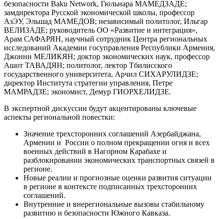
безопасности Baku Network, Гюльнара МАМЕДЗАДЕ;
замдиректора Русской экономической школы, профессор
АзЭУ, Эльшад МАМЕДОВ; независимый политолог, Ильгар
ВЕЛИЗАДЕ; руководитель ОО «Развитие и интеграция»,
Арам САФАРЯН, научный сотрудник Центра региональных
исследований Академии госуправления Республики Армения,
Джонни МЕЛИКЯН; доктор экономических наук, профессор
Ашот ТАВАДЯН; политолог, лектор Тбилисского
государственного университета, Арчил СИХАРУЛИДЗЕ;
директор Института стратегии управления, Петре
МАМРАДЗЕ; экономист, Демур ГИОРХЕЛИДЗЕ.
В экспертной дискуссии будут акцентированы ключевые
аспекты региональной повестки:
Значение трехсторонних соглашений Азербайджана,
Армении и России о полном прекращении огня и всех
военных действий в Нагорном Карабахе и
разблокировании экономических транспортных связей в
регионе.
Новые реалии и прогнозные оценки развития ситуации
в регионе в контексте подписанных трехсторонних
соглашений.
Внутренние и внерегиональные вызовы стабильному
развитию и безопасности Южного Кавказа.