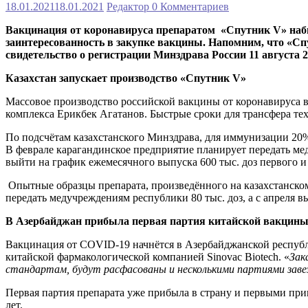
18.01.2021
18.01.2021
Редактор
0 Комментариев
Вакцинация от коронавируса препаратом «Спутник V» наби
заинтересованность в закупке вакцины. Напомним, что «Сп
свидетельство о регистрации Минздрава России 11 августа 2
Казахстан запускает производство «Спутник
V
»
Массовое производство российской вакцины от коронавируса в
комплекса Ерикбек Агатанов. Быстрые сроки для трансфера те
По подсчётам казахстанского Минздрава, для иммунизации 20%
В феврале карагандинское предприятие планирует передать ме
выйти на график ежемесячного выпуска 600 тыс. доз первого и
Опытные образцы препарата, произведённого на казахстанско
передать медучреждениям республики 80 тыс. доз, а с апреля
В Азербайджан прибыла первая партия китайской вакцин
Вакцинация от COVID-19 начнётся в Азербайджанской республ
китайской фармакологической компанией Sinovac Biotech. «
Зак
стандартам, будут расфасованы и несколькими партиями заве
Первая партия препарата уже прибыла в страну и первыми прив
лет.