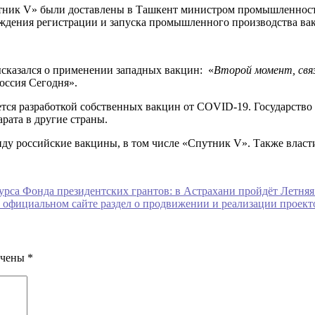
утник V» были доставлены в Ташкент министром промышленнос
ждения регистрации и запуска промышленного производства ва
сказался о применении западных вакцин: «
Второй момент, свя
оссия Сегодня».
ется разработкой собственных вакцин от COVID-19. Государств
арата в другие страны.
виду российские вакцины, в том числе «Спутник V». Также влас
урса Фонда президентских грантов: в Астрахани пройдёт Летня
 официальном сайте раздел о продвижении и реализации проек
ечены
*