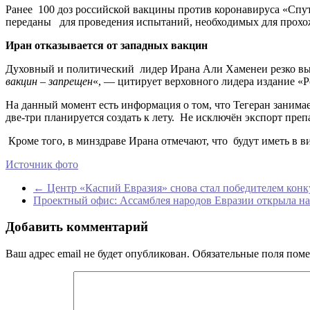
Ранее 100 доз российской вакцины против коронавируса «Cп
переданы для проведения испытаний, необходимых для прохо
Иран отказывается от западных вакцин
Духовный и политический лидер Ирана Али Хаменеи резко вы
вакцин – запрещен
«, — цитирует верховного лидера издание «Р
На данный момент есть информация о том, что Тегеран занима
две-три планируется создать к лету. Не исключён экспорт преп
Кроме того, в минздраве Ирана отмечают, что будут иметь в 
Источник фото
←
Центр «Каспий Евразия» снова стал победителем конк
Проектный офис: Ассамблея народов Евразии открыла на
Добавить комментарий
Ваш адрес email не будет опубликован.
Обязательные поля пом