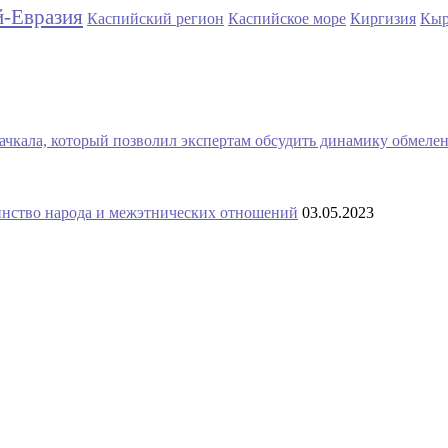
й-Евразия
Каспийский регион
Каспийское море
Киргизия
Кыр
ачкала, который позволил экспертам обсудить динамику обмеле
инство народа и межэтнических отношений
03.05.2023