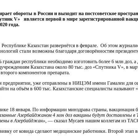
рает обороты в России и выходит на постсоветское простра
утник V» является первой в мире зарегистрированной вакци
020 года.
 Республике Казахстан развернётся в феврале. Об этом журнали
хнологий стали возможны благодаря договорённостям президент
 граждан республики необходимо изготовить более 6 млн доз, а
дучреждениям Казахстана около 80 тыс. доз «Спутника V», в ма
 второго компонентов препарата.
м предприятии, уже отправлены в НИЦЭМ имени Гамалеи для оц
 выйти на объём в 600 тыс. Казахстанские специалисты называю
ы
ике 18 января. По информации минздрава страны, вакцинация б
азанные Азербайджаном 4 млн доз вакцины будут доставлены в 
зены в Азербайджан»,
— сказал Мусаев нашим коллегам из ТАС
ивку от ковида сделают медицинские работники. Второй этап ва