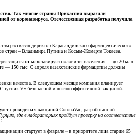
нство. Так многие страны Прикаспия выразили
ной от коронавируса. Отечественная разработка получила
стам рассказал директор Карагандинского фармацевтического
ов стран – Владимира Путина и Косым-Жомарта Токаева.
 для защиты от коронавируса половины населения — до 20 млн.
рте — 150 тыс. С апреля казахстанские фармацетвы должны
енки качества. В следующем месяце компания планирует
т «Спутник V» безопасной и высокоэффективной вакциной.
удет проводиться вакциной CoronaVac, разработанной
Турцию, где в лабораториях пройдут проверку на соответствие
С.
кцинации стартует в феврале – в приоритете лица старше 65