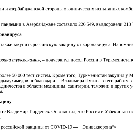
ации и азербайджанской стороны о клинических испытаниях ком
пандемии в Азербайджане составило 226 549, выздоровели 213 7
ронавируса
также закупить российскую вакцину от коронавируса. Напомним
бована туркменами»
, – подчеркнул посол России в Туркмениста
более 50 000 тест-систем. Кроме того, Туркменистан закупил у
рдымухамедов поблагодарил Владимира Путина за его работу в 
удничества в области медицины, санитарии, таможни и других у
ы.
кцину
енте Владимир Тюрденев. Он отметил, что Россия и Узбекистан 
.
ой российской вакцины от COVID-19 — „Эпиваккорона“».