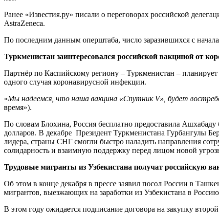
Ранее «Известия.ру» писали о переговорах российской делег
AstraZeneca.
По последним данным оперштаба, число заразившихся с начала 
Туркменистан заинтересовался российской вакциной от ко
Партнёр по Каспийскому региону – Туркменистан – планирует 
одного случая коронавирусной инфекции.
«
Мы надеемся, что наша вакцина «Спутник V», будет востре
время»).
По словам Блохина, Россия бесплатно предоставила Ашхабаду 
долларов. В декабре Президент Туркменистана Гурбангулы Бе
лидера, страны СНГ смогли быстро наладить направления сотр
солидарность и взаимную поддержку перед лицом новой угроз
Трудовые мигранты из Узбекистана получат российскую ва
Об этом в конце декабря в прессе заявил посол России в Ташк
мигрантов, выезжающих на заработки из Узбекистана в Россию
В этом году ожидается подписание договора на закупку втор