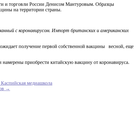
ти и торговли России Денисом Мантуровым. Образцы
кцины на территории страны.
занный с коронавирусом. Импорт британских и американских
о ожидает получение первой собственной вакцины весной, еще
ти намерены приобрести китайскую вакцину от коронавируса.
я Каспийская медиашкола
тов
→