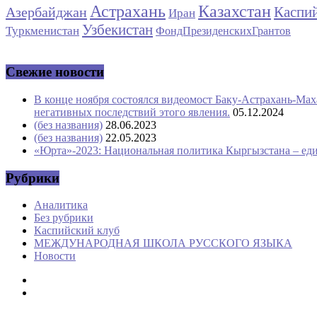
Астрахань
Казахстан
Каспи
Азербайджан
Иран
Узбекистан
Туркменистан
ФондПрезиденскихГрантов
Свежие новости
В конце ноября состоялся видеомост Баку-Астрахань-Мах
негативных последствий этого явления.
05.12.2024
(без названия)
28.06.2023
(без названия)
22.05.2023
«Юрта»-2023: Национальная политика Кыргызстана – ед
Рубрики
Аналитика
Без рубрики
Каспийский клуб
МЕЖДУНАРОДНАЯ ШКОЛА РУССКОГО ЯЗЫКА
Новости