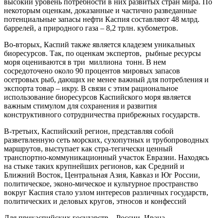
высокий уровень потребности в них развитых стран мира. По
некоторым оценкам, доказанные и частично разведанные
потенциальные запасы нефти Каспия составляют 48 млрд.
баррелей, а природного газа – 8,2 трлн. кубометров.
Во-вторых, Каспий также является кладезем уникальных
биоресурсов. Так, по оценкам экспертов, рыбные ресурсы
моря оцениваются в три миллиона тонн. В нем
сосредоточено около 90 процентов мировых запасов
осетровых рыб, дающих не менее важный для потребления и
экспорта товар – икру. В связи с этим рациональное
использование биоресурсов Каспийского моря является
важным стимулом для сохранения и развития
конструктивного сотрудничества прибрежных государств.
В-третьих, Каспийский регион, представляя собой
разветвленную сеть морских, сухопутных и трубопроводных
маршрутов, выступает как стра-тегически ценный
транспортно-коммуникационный участок Евразии. Находясь
на стыке таких крупнейших регионов, как Средний и
Ближний Восток, Центральная Азия, Кавказ и Юг России,
политическое, эконо-мическое и культурное пространство
вокруг Каспия стало узлом интересов различных государств,
политических и деловых кругов, этносов и конфессий
Для прикаспийских государств – России, Ирана,