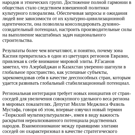
народов и этнических групп. Достижение полной гармонии в
обществах стало следствием взвешенной политики
культурного плюрализма. Обеспечивая запросы и ожидания
людей вне зависимости от их культурно-цивилизационной
идентичности, она позволила консолидировать духовно-
созидательный потенциал, настроить производительные силы
на выполнение масштабных задач национального
строительства.
Результаты более чем впечатляют, и понятно, почему зона
Каспия превратилась в один из цветущих регионов Евразии,
привлекая к себе внимание мировой элиты. Р.Гасанов
заметил, что Азербайджан и Казахстан уверенно шагнули в
глобальное пространство, как успешные субъекты,
зарекомендовав себя в качестве дееспособных стран, которым
удается развивать глобальный стабилизационный потенциал.
Региональная интеграция требует новых инициатив от стран-
соседей для увеличения совокупного удельного веса региона
в мировых показателях. Депутат Милли Меджлиса Фазиль
Мустафа, говоря об этом, впервые озвучил новый термин
«Тюркский мультикультурализм», имея в виду важность
раскрытия нереализованного потенциала родственных
народов. Взаимопонимание между правящими элитами
соседей он охарактеризовал в качестве стратегического