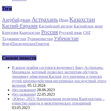
Теги
Астрахань
Казахстан
Азербайджан
Иран
Каспий-Евразия
Каспийский регион
Каспийское море
Россия
Киргизия
Кыргызстан
Русский язык
СНГ
Узбекистан
Таджикистан
Туркменистан
ФондПрезиденскихГрантов
Свежие новости
В конце ноября состоялся видеомост Баку-Астрахань-
Махачкала, который позволил экспертам обсудить
динамику обмеления Каспия, его причины и поиски
путей противодействия негативных последствий этого
явления.
05.12.2024
(без названия)
28.06.2023
(без названия)
22.05.2023
«Юрта»-2023: Национальная политика Кыргызстана –
единство народа и межэтнических отношений
03.05.2023