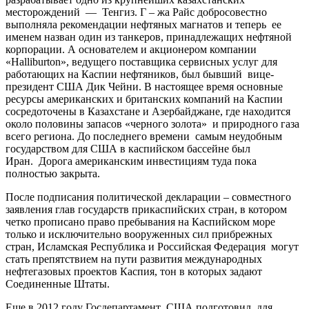
месторождений — Тенгиз. Г – жа Райс добросовестно
выполняла рекомендации нефтяных магнатов и теперь ее
именем назван один из танкеров, принадлежащих нефтяной
корпорации. А основателем и акционером компании
«Halliburton», ведущего поставщика сервисных услуг для
работающих на Каспии нефтяников, был бывший вице-
президент США Дик Чейни. В настоящее время основные
ресурсы американских и британских компаний на Каспии
сосредоточены в Казахстане и Азербайджане, где находится
около половины запасов «черного золота» и природного газа
всего региона. До последнего времени самым неудобным
государством для США в каспийском бассейне был
Иран. Дорога американским инвестициям туда пока
полностью закрыта.
После подписания политической декларации – совместного
заявления глав государств прикаспийских стран, в котором
четко прописано право пребывания на Каспийском море
только и исключительно вооруженных сил прибрежных
стран, Исламская Республика и Российская Федерация могут
стать препятствием на пути развития международных
нефтегазовых проектов Каспия, тон в которых задают
Соединенные Штаты.
Еще в 2012 году Госдепартамент США подготовил для