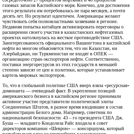
газовых запасов Каспийского моря. Конечно, для достижения
этого результата им потребовалась не пара месяцев, а почти
десять лет. Но результат идентичен. Американцы желают
чувствовать себя полновластными хозяевами в регионе.
Недавняя попытка китайцев активизировать переговоры о
расширении своего участия в казахстанских нефтегазовых
проектах натолкнулась на жесткое противодействие США.
Заинтересованность официального Вашингтона в каспийской
нефти во многом объясняется тем, что ни Казахстан, ни
Азербайджан, ни Туркменистан не входят в OПEК —
организацию стран-экспортеров нефти. Соответственно,
поставки энергоресурсов из этих государств в меньшей
степени зависят от цен и политики, которые устанавливает
картель мировых экспортеров.
То, что в глобальной политике США вверх взяла «ресурсная»
доминанта — очевидный факт. В укреплении позиций
американского бизнеса в каспийском регионе принимали
активное участие представители политической элиты
Соединенных Штатов, в разное время входившие в состав
администрации Белого дома. Например, советник по
национальной безопасности 43 – го президента США Дж.
Буша — младшего Кондолиза Райс входила в совет
директоров компании «Шеврон» — консорциума, который
разрабатывает одно из крупнейших казахстанских