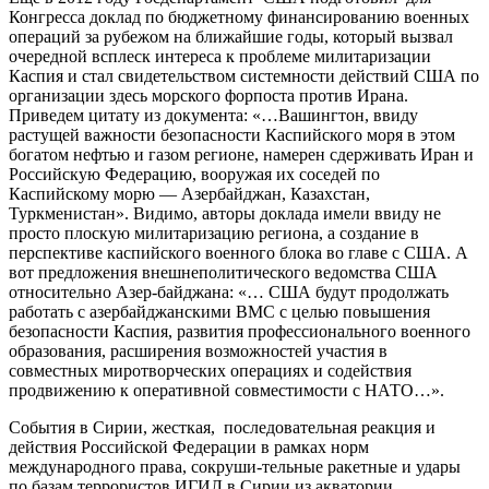
Конгресса доклад по бюджетному финансированию военных
операций за рубежом на ближайшие годы, который вызвал
очередной всплеск интереса к проблеме милитаризации
Каспия и стал свидетельством системности действий США по
организации здесь морского форпоста против Ирана.
Приведем цитату из документа: «…Вашингтон, ввиду
растущей важности безопасности Каспийского моря в этом
богатом нефтью и газом регионе, намерен сдерживать Иран и
Российскую Федерацию, вооружая их соседей по
Каспийскому морю — Азербайджан, Казахстан,
Туркменистан». Видимо, авторы доклада имели ввиду не
просто плоскую милитаризацию региона, а создание в
перспективе каспийского военного блока во главе с США. А
вот предложения внешнеполитического ведомства США
относительно Азер-байджана: «… США будут продолжать
работать с азербайджанскими ВМС с целью повышения
безопасности Каспия, развития профессионального военного
образования, расширения возможностей участия в
совместных миротворческих операциях и содействия
продвижению к оперативной совместимости с НАТО…».
События в Сирии, жесткая, последовательная реакция и
действия Российской Федерации в рамках норм
международного права, сокруши-тельные ракетные и удары
по базам террористов ИГИЛ в Сирии из акватории