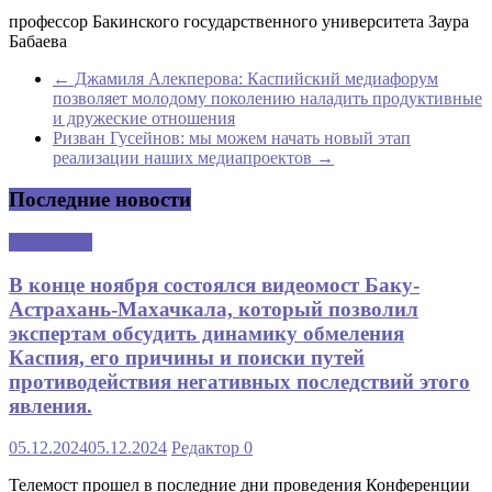
профессор Бакинского государственного университета Заура
Бабаева
←
Джамиля Алекперова: Каспийский медиафорум
позволяет молодому поколению наладить продуктивные
и дружеские отношения
Ризван Гусейнов: мы можем начать новый этап
реализации наших медиапроектов
→
Последние новости
Аналитика
В конце ноября состоялся видеомост Баку-
Астрахань-Махачкала, который позволил
экспертам обсудить динамику обмеления
Каспия, его причины и поиски путей
противодействия негативных последствий этого
явления.
05.12.2024
05.12.2024
Редактор
0
Телемост прошел в последние дни проведения Конференции