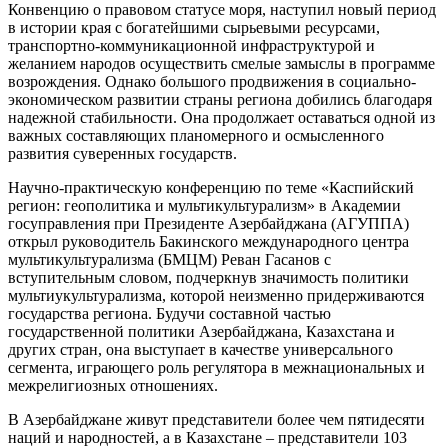
Конвенцию о правовом статусе моря, наступил новый период
в истории края с богатейшими сырьевыми ресурсами,
транспортно-коммуникационной инфраструктурой и
желанием народов осуществить смелые замыслы в программе
возрождения. Однако большого продвижения в социально-
экономическом развитии страны региона добились благодаря
надежной стабильности. Она продолжает оставаться одной из
важных составляющих планомерного и осмысленного
развития суверенных государств.
Научно-практическую конференцию по теме «Каспийский
регион: геополитика и мультикультурализм» в Академии
госуправления при Президенте Азербайджана (АГУППА)
открыл руководитель Бакинского международного центра
мультикультурализма (БМЦМ) Реван Гасанов с
вступительным словом, подчеркнув значимость политики
мультиукультурализма, которой неизменно придерживаются
государства региона. Будучи составной частью
государственной политики Азербайджана, Казахстана и
других стран, она выступает в качестве универсального
сегмента, играющего роль регулятора в межнациональных и
межрелигиозных отношениях.
В Азербайджане живут представители более чем пятидесяти
наций и народностей, а в Казахстане – представители 103