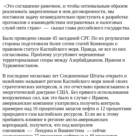
«Это соглашение рамочное, и чтобы оптимальным образом
реализовать закрепленные в нем договоренности, мы
поставили задачу незамедлительно приступить к разработке
протоколов о взаимодействии пограничных и налоговых
служб пяти стран» — сказал глава российского государства.
Было проведено свыше 45 заседаний СРГ. По их результатам
стороны подготовили более сотни статей Конвенции о
правовом статусе Каспийского моря. Правда, не все из них
согласованы. Проблему усугубляют нерешенные
территориальные споры между Азербайджаном, Ираном и
Туркменистаном.
В последние несколько лет Соединенные Штаты открыто и
назойливо называют регион Каспийского моря зоной своих
стратегических интересов, и это отчетливо провозглашено в
энергетической доктрине США. Без прямого использования
вооруженных сил, как это было в случае с Ираком,
американские компании ухитрились получить контроль
примерно над 16 процентами запасов нефти и 12 процентами
природного газа каспийских ресурсов. Если же к этому
прибавить влияние в регионе англо-американских
корпораций, получится, что под контролем
союзников — Лондона и Вашингтона — сейчас
сосредоточено 27 процентов нефтяных и 40 процентов