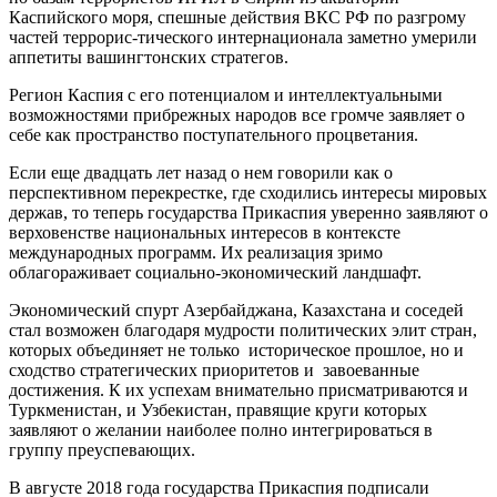
Каспийского моря, спешные действия ВКС РФ по разгрому
частей террорис-тического интернационала заметно умерили
аппетиты вашингтонских стратегов.
Регион Каспия с его потенциалом и интеллектуальными
возможностями прибрежных народов все громче заявляет о
себе как пространство поступательного процветания.
Если еще двадцать лет назад о нем говорили как о
перспективном перекрестке, где сходились интересы мировых
держав, то теперь государства Прикаспия уверенно заявляют о
верховенстве национальных интересов в контексте
международных программ. Их реализация зримо
облагораживает социально-экономический ландшафт.
Экономический спурт Азербайджана, Казахстана и соседей
стал возможен благодаря мудрости политических элит стран,
которых объединяет не только историческое прошлое, но и
сходство стратегических приоритетов и завоеванные
достижения. К их успехам внимательно присматриваются и
Туркменистан, и Узбекистан, правящие круги которых
заявляют о желании наиболее полно интегрироваться в
группу преуспевающих.
В августе 2018 года государства Прикаспия подписали