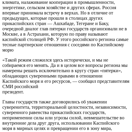
климата, налаживание кооперации в промышленности,
энергетике, сельском хозяйстве и других сферах. Россия
впервые принимала встречу в верхах. Но в отличие от
предыдущих, которые прошли в столицах других
прикаспийских стран — Ашхабаде, Тегеране и Баку,
очередной диалог глав пятерки государств организовали не в
Москве, а в Астрахани, которую по праву называют
каспийской столицей РФ. У этого российского региона самые
тесные партнерские отношения с соседями по Каспийскому
морю
«Такой режим сложился здесь исторически, и мы не
собираемся его менять. Да и в целом все вопросы региона мы
намерены решать исключительно в кругу стран «пятерки»,
обладающих суверенными правами в отношении
Каспийского моря и его ресурсов, — сообщил представителям
СМИ российский
президент.
Главы государств также договорились об уважении
суверенитета, территориальной целостности, независимости,
суверенного равенства прикаспийских государств,
неприменении силы или угрозы силой, невмешательстве во
внутренние дела друг друга, использовании Каспийского
моря в мирных целях и превращении его в зону мира,