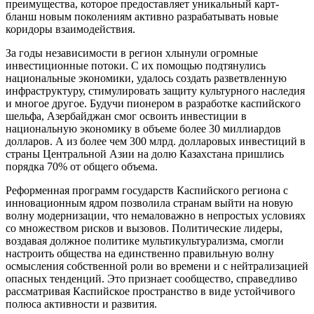
преимущества, которое предоставляет уникальный карт-
бланш новым поколениям активно разрабатывать новые
коридоры взаимодействия.
За годы независимости в регион хлынули огромные
инвестиционные потоки. С их помощью подтянулись
национальные экономики, удалось создать разветвленную
инфраструктуру, стимулировать защиту культурного наследия
и многое другое. Будучи пионером в разработке каспийского
шельфа, Азербайджан смог освоить инвестиции в
национальную экономику в объеме более 30 миллиардов
долларов. А из более чем 300 млрд. долларовых инвестиций в
страны Центральной Азии на долю Казахстана пришлись
порядка 70% от общего объема.
Реформенная программ государств Каспийского региона с
инновационным ядром позволила странам выйти на новую
волну модернизации, что немаловажно в непростых условиях
со множеством рисков и вызовов. Политические лидеры,
воздавая должное политике мультикультурализма, смогли
настроить общества на единственно правильную волну
осмысления собственной роли во времени и с нейтрализацией
опасных тенденций. Это признает сообщество, справедливо
рассматривая Каспийское пространство в виде устойчивого
полюса активности и развития.