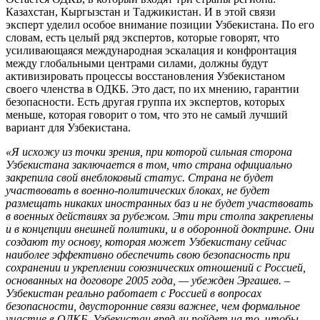
Казахстан, Кыргызстан и Таджикистан. И в этой связи
эксперт уделил особое внимание позиции Узбекистана. По его
словам, есть целый ряд экспертов, которые говорят, что
усиливающаяся международная эскалация и конфронтация
между глобальными центрами силами, должны будут
активизировать процессы восстановления Узбекистаном
своего членства в ОДКБ. Это даст, по их мнению, гарантии
безопасности. Есть другая группа их экспертов, которых
меньше, которая говорит о том, что это не самый лучший
вариант для Узбекистана.
«Я исхожу из точки зрения, при которой сильная сторона
Узбекистана заключается в том, что страна официально
закрепила свой внеблоковый статус. Страна не будет
участвовать в военно-политических блоках, не будет
размещать никаких иностранных баз и не будет участвовать
в военных действиях за рубежом. Эти три столпа закреплены
и в концепции внешней политики, и в оборонной доктрине. Они
создают ту основу, которая может Узбекистану сейчас
наиболее эффективно обеспечить свою безопасность при
сохранении и укреплении союзнических отношений с Россией,
основанных на договоре 2005 года, — убежден Эргашев. –
Узбекистан реально работает с Россией в вопросах
безопасности, двусторонние связи важнее, чем формальное
участие в ОДКБ. Узбекистан вряд ли пойдет на то, чтобы