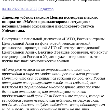
04.04.2022
04.04.2022
Редактор
Директор узбекистанского Центра исследовательских
инициатив «Ma’no» проанализировал ситуацию с
потенциальным сохранением внеблокового статуса
Узбекистана.
Выступая на панельной дискуссии «НАТО, Россия и страны
Центральной Азии на фоне новой геополитической
реальности», проведенной АНО «Институт исследований
Центральной Азии»,
Бахтиёр Эргашев
обозначил, что вокруг
спецоперации России в Украине уже выстроилось то, что
нужно называть экономической войной.
«И она уже не может не отражаться на том, что
происходит в мире на глобальном и региональном уровнях.
Понятно, что сейчас решается важный вопрос: если Россия
отступает или проигрывает в ходе этих событий, все
надежды на формирование многополярного мира должны
быть или отставлены, или отодвинуты на очень
продолжительный срок. Если Россия и те страны, которые
ее поддерживают негласно или публично, выдерживают,
тогда мы однозначно будем наблюдать конец однополярного
мира, и получим очень серьезные шансы на то, что