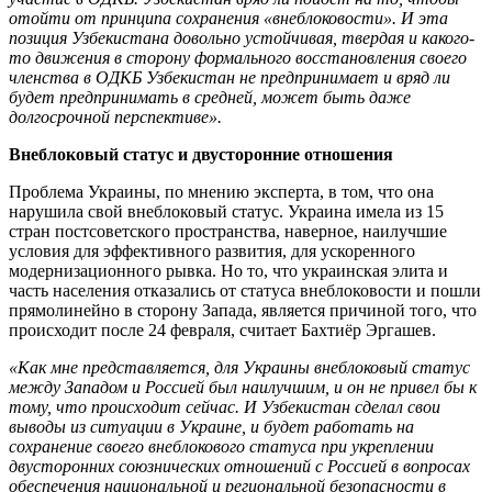
отойти от принципа сохранения «внеблоковости». И эта
позиция Узбекистана довольно устойчивая, твердая и какого-
то движения в сторону формального восстановления своего
членства в ОДКБ Узбекистан не предпринимает и вряд ли
будет предпринимать в средней, может быть даже
долгосрочной перспективе».
Внеблоковый статус и двусторонние отношения
Проблема Украины, по мнению эксперта, в том, что она
нарушила свой внеблоковый статус. Украина имела из 15
стран постсоветского пространства, наверное, наилучшие
условия для эффективного развития, для ускоренного
модернизационного рывка. Но то, что украинская элита и
часть населения отказались от статуса внеблоковости и пошли
прямолинейно в сторону Запада, является причиной того, что
происходит после 24 февраля, считает Бахтиёр Эргашев.
«Как мне представляется, для Украины внеблоковый статус
между Западом и Россией был наилучшим, и он не привел бы к
тому, что происходит сейчас. И Узбекистан сделал свои
выводы из ситуации в Украине, и будет работать на
сохранение своего внеблокового статуса при укреплении
двусторонних союзнических отношений с Россией в вопросах
обеспечения национальной и региональной безопасности в