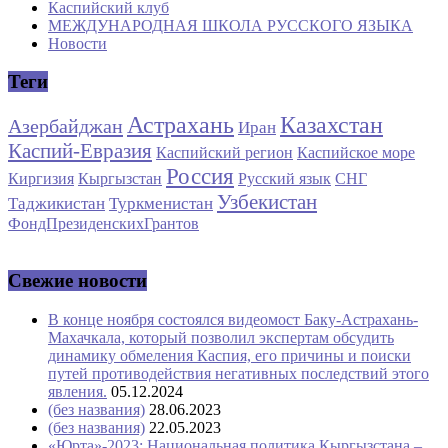
Каспийский клуб
МЕЖДУНАРОДНАЯ ШКОЛА РУССКОГО ЯЗЫКА
Новости
Теги
Астрахань
Казахстан
Азербайджан
Иран
Каспий-Евразия
Каспийский регион
Каспийское море
Россия
Киргизия
Кыргызстан
Русский язык
СНГ
Узбекистан
Таджикистан
Туркменистан
ФондПрезиденскихГрантов
Свежие новости
В конце ноября состоялся видеомост Баку-Астрахань-
Махачкала, который позволил экспертам обсудить
динамику обмеления Каспия, его причины и поиски
путей противодействия негативных последствий этого
явления.
05.12.2024
(без названия)
28.06.2023
(без названия)
22.05.2023
«Юрта»-2023: Национальная политика Кыргызстана –