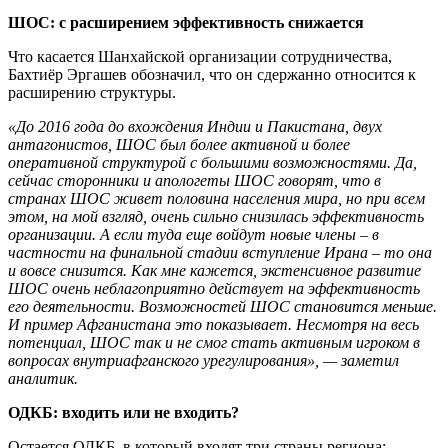
ШОС: с расширением эффективность снижается
Что касается Шанхайской организации сотрудничества,
Бахтиёр Эргашев обозначил, что он сдержанно относится к
расширению структуры.
«До 2016 года до вхождения Индии и Пакистана, двух
антагонистов, ШОС был более активной и более
оперативной структурой с большими возможностями. Да,
сейчас сторонники и апологеты ШОС говорят, что в
странах ШОС живет половина населения мира, но при всем
этом, на мой взгляд, очень сильно снизилась эффективность
организации. А если туда еще войдут новые члены – в
частности на финальной стадии вступление Ирана – то она
и вовсе снизится. Как мне кажется, экстенсивное развитие
ШОС очень неблагоприятно действует на эффективность
его деятельности. Возможностей ШОС становится меньше.
И пример Афганистана это показывает. Несмотря на весь
потенциал, ШОС так и не смог стать активным игроком в
вопросах внутриафганского урегулирования», — заметил
аналитик.
ОДКБ: входить или не входить?
Остается ОДКБ, в который входят три страны региона: