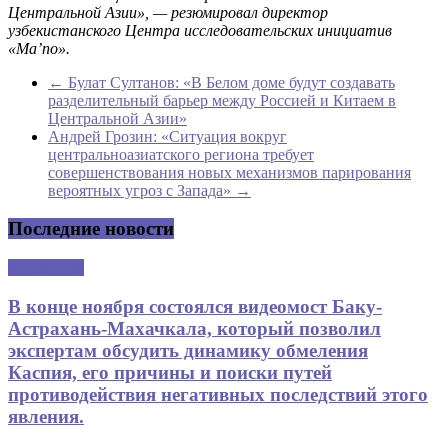
Центральной Азии», — резюмировал д
иректор
узбекистанского Центра исследовательских инициатив
«Ma’no»
.
←
Булат Султанов: «В Белом доме будут создавать
разделительный барьер между Россией и Китаем в
Центральной Азии»
Андрей Грозин: «Ситуация вокруг
центральноазиатского региона требует
совершенствования новых механизмов парирования
вероятных угроз с Запада»
→
Последние новости
Аналитика
В конце ноября состоялся видеомост Баку-
Астрахань-Махачкала, который позволил
экспертам обсудить динамику обмеления
Каспия, его причины и поиски путей
противодействия негативных последствий этого
явления.