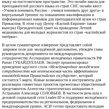
языку на постсоветском пространстве. Это онлайн школа для
преподавателей русского языка из стран СНГ, онлайн квест
«Учимся понимать Россию – учимся понимать друг друга» и
виртуальный тренинг по повышению квалификации и
информационных навыков для преподавателей вузов из стран
Прикаспия. В этом году Центр «Каспий-Евразия» также
выиграл Президентский грант на проведение Летней
медиашколы для молодых журналистов из стран «каспийской
пятёрки».
В целом гуманитарное измерение представляет собой
широкое поле для молодёжной дипломатии, убеждён глава
руководитель департамента по международному
сотрудничеству Ассоциации молодёжных правительств РФ
Ринат ГУБАЙДУЛЛАЕВ. Эксперт проанонсировал
проведение круглого стола «
Международное молодёжное
сотрудничество как неотъемлемая часть эффективного
взаимодействия Прикаспийских государств
», который
состоится 5 марта. Новые возможности и инструменты для
реализации совместных проектов презентовал общественный
представитель Агентства стратегических инициатив в
Астрахани Александр СОЛОВЬЕВ. В частности речь шла о
деловой социальной сети Leader-ID и поддержке молодёжного
предпринимательства на региональном, федеральном и
международном уровне. АСИ готово предоставить молодым