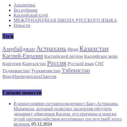
Аналитика
Без рубрики
Каспийский клуб
МЕЖДУНАРОДНАЯ ШКОЛА РУССКОГО ЯЗЫКА
Новости
Теги
Астрахань
Казахстан
Азербайджан
Иран
Каспий-Евразия
Каспийский регион
Каспийское море
Россия
Киргизия
Кыргызстан
Русский язык
СНГ
Узбекистан
Таджикистан
Туркменистан
ФондПрезиденскихГрантов
Свежие новости
В конце ноября состоялся видеомост Баку-Астрахань-
Махачкала, который позволил экспертам обсудить
динамику обмеления Каспия, его причины и поиски
путей противодействия негативных последствий этого
явления.
05.12.2024