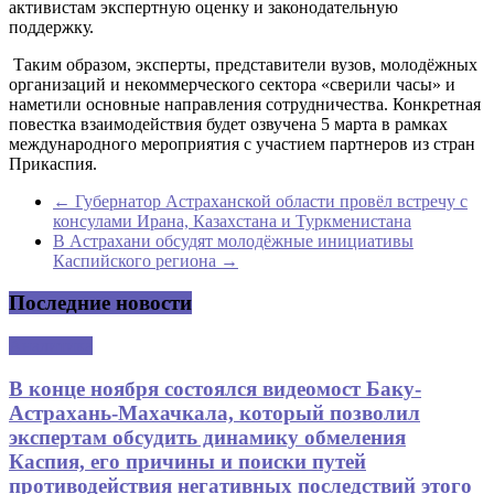
активистам экспертную оценку и законодательную
поддержку.
Таким образом, эксперты, представители вузов, молодёжных
организаций и некоммерческого сектора «сверили часы» и
наметили основные направления сотрудничества. Конкретная
повестка взаимодействия будет озвучена 5 марта в рамках
международного мероприятия с участием партнеров из стран
Прикаспия.
←
Губернатор Астраханской области провёл встречу с
консулами Ирана, Казахстана и Туркменистана
В Астрахани обсудят молодёжные инициативы
Каспийского региона
→
Последние новости
Аналитика
В конце ноября состоялся видеомост Баку-
Астрахань-Махачкала, который позволил
экспертам обсудить динамику обмеления
Каспия, его причины и поиски путей
противодействия негативных последствий этого