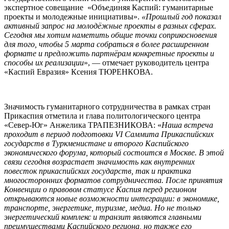
экспертное совещание «Объединяя Каспий: гуманитарные
проекты и молодежные инициативы».
«Прошлый год показал
активный запрос на молодёжные проекты в разных сферах.
Сегодня мы хотим наметить общие точки соприкосновения
для того, чтобы 5 марта собраться в более расширенном
формате и предложить партнёрам конкретные проекты и
способы их реализации
», — отмечает руководитель центра
«Каспий Евразия» Ксения ТЮРЕНКОВА.
Значимость гуманитарного сотрудничества в рамках стран
Прикаспия отметила и глава политологического центра
«Север-Юг» Анжелика ТРАПЕЗНИКОВА: «
Наша встреча
проходит в период подготовки
VI
Саммита Прикаспийских
государств в Туркменистане и второго Каспийского
экономического форума, который состоится в Москве. В этой
связи сегодня возрастает значимость как внутренних
повесток прикаспийских государств, так и практика
многосторонних форматов сотрудничества. После принятия
Конвенции о правовом статусе Каспия перед регионом
открываются новые возможности интеграции: в экономике,
транспорте, энергетике, туризме, медиа. Но не только
энергетический комплекс и транзит являются главными
преимуществами Каспийского региона, но также его