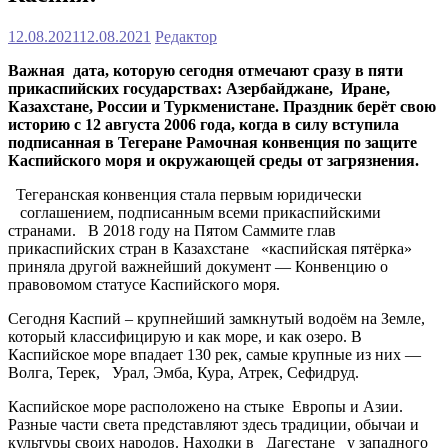
12.08.2021
12.08.2021
Редактор
Важная дата, которую сегодня отмечают сразу в пяти
прикаспийских государствах: Азербайджане, Иране,
Казахстане, России и Туркменистане. Праздник берёт свою
историю с 12 августа 2006 года, когда в силу вступила
подписанная в Тегеране Рамочная конвенция по защите
Каспийского моря и окружающей среды от загрязнения.
Тегеранская конвенция стала первым юридически
соглашением, подписанным всеми прикаспийскими
странами. В 2018 году на Пятом Саммите глав
прикаспийских стран в Казахстане «каспийская пятёрка»
приняла другой важнейший документ — Конвенцию о
правовомом статусе Каспийского моря.
Сегодня Каспий – крупнейший замкнутый водоём на Земле,
который классифицирую и как море, и как озеро. В
Каспийское море впадает 130 рек, самые крупные из них —
Волга, Терек, Урал, Эмба, Кура, Атрек, Сефидруд.
Каспийское море расположено на стыке Европы и Азии.
Разные части света представляют здесь традиции, обычаи и
культуры своих народов. Находки в Дагестане у западного