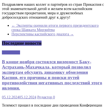
Поздравляем наших коллег и партнёров из стран Прикаспия с
этой знаменательной датой и желаем всем каспийским
государствам процветания, мира и дружелюбных
добрососедских отношений друг к другу!
←
Эксперты оценили итоги первого президентского
срока Шавката Мирзиёева
Перспективы каспийского диалога
→
Последние новости
Аналитика
В конце ноября состоялся видеомост Баку-
Астрахань-Махачкала, который позволил
экспертам обсудить динамику обмеления
Каспия, его причины и поиски путей
противодействия негативных последствий этого
явления.
05.12.2024
05.12.2024
Редактор
0
Телемост прошел в последние дни проведения Конференции