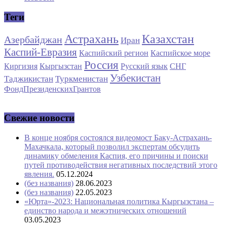
Теги
Астрахань
Казахстан
Азербайджан
Иран
Каспий-Евразия
Каспийский регион
Каспийское море
Россия
Киргизия
Кыргызстан
Русский язык
СНГ
Узбекистан
Таджикистан
Туркменистан
ФондПрезиденскихГрантов
Свежие новости
В конце ноября состоялся видеомост Баку-Астрахань-
Махачкала, который позволил экспертам обсудить
динамику обмеления Каспия, его причины и поиски
путей противодействия негативных последствий этого
явления.
05.12.2024
(без названия)
28.06.2023
(без названия)
22.05.2023
«Юрта»-2023: Национальная политика Кыргызстана –
единство народа и межэтнических отношений
03.05.2023