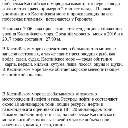
побережья Каспийского моря доказывают, что первые люди
жили в этих краях примерно 2 млн лет назад. Первые
упоминания о Каспийском море и проживающих на его
побережье племенах встречаются у Геродота.
Начиная с 2006 года прослеживается тенденция к снижению
уровня Каспийского моря. Средний уровень моря в 2016 и в
2017 годах составил −27,99 м.
В Каспийском море сосредоточено большинство мировых
запасов осетровых, а также таких пресноводных рыб, как
вобла, сазан, судак. Каспийское море — среда обитания
карпа, кефали, кильки, кутума, леща, лосося, окуня и щуки.
В Каспийском море также обитает морское млекопитающее —
каспийский тюлень.
В Каспийском море разрабатывается множество
месторождений нефти и газа. Ресурсы нефти в составляют
около 10 миллиардов тонн, общие ресурсы нефти и
газоконденсата оцениваются в 18—20 миллиардов тонн.
Помимо добычи нефти и газа, на побережье Каспийского
моря и каспийском шельфе ведётся также добыча соли,
известняка, камня, песка, глины.