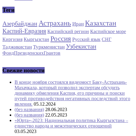
Теги
Астрахань
Казахстан
Азербайджан
Иран
Каспий-Евразия
Каспийский регион
Каспийское море
Россия
Киргизия
Кыргызстан
Русский язык
СНГ
Узбекистан
Таджикистан
Туркменистан
ФондПрезиденскихГрантов
Свежие новости
В конце ноября состоялся видеомост Баку-Астрахань-
Махачкала, который позволил экспертам обсудить
динамику обмеления Каспия, его причины и поиски
путей противодействия негативных последствий этого
явления.
05.12.2024
(без названия)
28.06.2023
(без названия)
22.05.2023
«Юрта»-2023: Национальная политика Кыргызстана –
единство народа и межэтнических отношений
03.05.2023