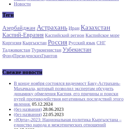
Новости
Теги
Астрахань
Казахстан
Азербайджан
Иран
Каспий-Евразия
Каспийский регион
Каспийское море
Россия
Киргизия
Кыргызстан
Русский язык
СНГ
Узбекистан
Таджикистан
Туркменистан
ФондПрезиденскихГрантов
Свежие новости
В конце ноября состоялся видеомост Баку-Астрахань-
Махачкала, который позволил экспертам обсудить
динамику обмеления Каспия, его причины и поиски
путей противодействия негативных последствий этого
явления.
05.12.2024
(без названия)
28.06.2023
(без названия)
22.05.2023
«Юрта»-2023: Национальная политика Кыргызстана –
единство народа и межэтнических отношений