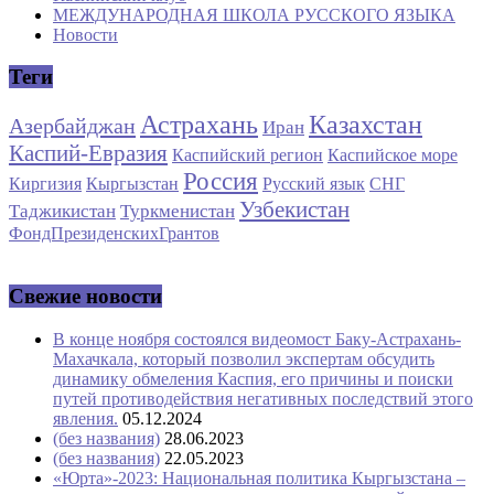
МЕЖДУНАРОДНАЯ ШКОЛА РУССКОГО ЯЗЫКА
Новости
Теги
Астрахань
Казахстан
Азербайджан
Иран
Каспий-Евразия
Каспийский регион
Каспийское море
Россия
Киргизия
Кыргызстан
Русский язык
СНГ
Узбекистан
Таджикистан
Туркменистан
ФондПрезиденскихГрантов
Свежие новости
В конце ноября состоялся видеомост Баку-Астрахань-
Махачкала, который позволил экспертам обсудить
динамику обмеления Каспия, его причины и поиски
путей противодействия негативных последствий этого
явления.
05.12.2024
(без названия)
28.06.2023
(без названия)
22.05.2023
«Юрта»-2023: Национальная политика Кыргызстана –