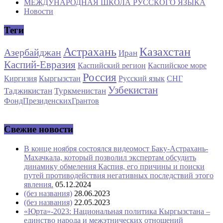
МЕЖДУНАРОДНАЯ ШКОЛА РУССКОГО ЯЗЫКА
Новости
Теги
Астрахань
Казахстан
Азербайджан
Иран
Каспий-Евразия
Каспийский регион
Каспийское море
Россия
Киргизия
Кыргызстан
Русский язык
СНГ
Узбекистан
Таджикистан
Туркменистан
ФондПрезиденскихГрантов
Свежие новости
В конце ноября состоялся видеомост Баку-Астрахань-
Махачкала, который позволил экспертам обсудить
динамику обмеления Каспия, его причины и поиски
путей противодействия негативных последствий этого
явления.
05.12.2024
(без названия)
28.06.2023
(без названия)
22.05.2023
«Юрта»-2023: Национальная политика Кыргызстана –
единство народа и межэтнических отношений