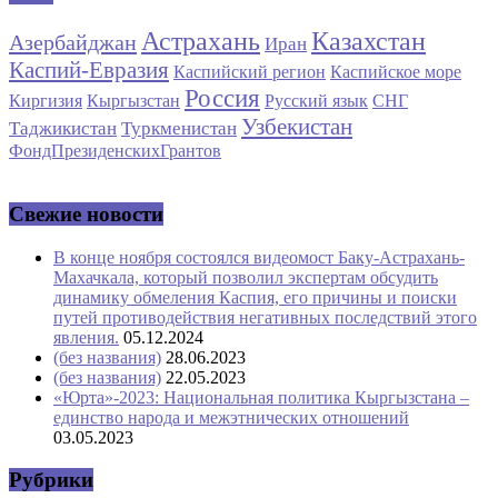
Астрахань
Казахстан
Азербайджан
Иран
Каспий-Евразия
Каспийский регион
Каспийское море
Россия
Киргизия
Кыргызстан
Русский язык
СНГ
Узбекистан
Таджикистан
Туркменистан
ФондПрезиденскихГрантов
Свежие новости
В конце ноября состоялся видеомост Баку-Астрахань-
Махачкала, который позволил экспертам обсудить
динамику обмеления Каспия, его причины и поиски
путей противодействия негативных последствий этого
явления.
05.12.2024
(без названия)
28.06.2023
(без названия)
22.05.2023
«Юрта»-2023: Национальная политика Кыргызстана –
единство народа и межэтнических отношений
03.05.2023
Рубрики