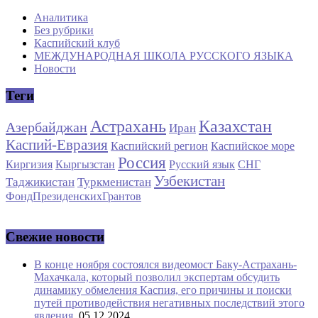
Аналитика
Без рубрики
Каспийский клуб
МЕЖДУНАРОДНАЯ ШКОЛА РУССКОГО ЯЗЫКА
Новости
Теги
Астрахань
Казахстан
Азербайджан
Иран
Каспий-Евразия
Каспийский регион
Каспийское море
Россия
Киргизия
Кыргызстан
Русский язык
СНГ
Узбекистан
Таджикистан
Туркменистан
ФондПрезиденскихГрантов
Свежие новости
В конце ноября состоялся видеомост Баку-Астрахань-
Махачкала, который позволил экспертам обсудить
динамику обмеления Каспия, его причины и поиски
путей противодействия негативных последствий этого
явления.
05.12.2024