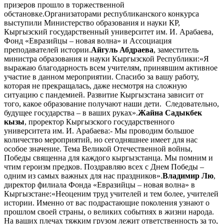
призеров прошло в торжественной
обстановке.Организаторами республиканского конкурса
выступили Министерство образования и науки КР,
Кыргызский государственный университет им. И. Арабаева,
Фонд «Евразийцы – новая волна» и Ассоциация
преподавателей истории.
Айгуль Абдраева
, заместитель
министра образования и науки Кыргызской Республики:«Я
выражаю благодарность всем учителям, принявшим активное
участие в данном мероприятии. Спасибо за вашу работу,
которая не прекращалась, даже несмотря на сложную
ситуацию с пандемией. Развитие Кыргызстана зависит от
того, какое образование получают наши дети. Следовательно,
будущее государства – в ваших руках».
Жайна Садыкбек
кызы
, проректор Кыргызского государственного
университета им. И. Арабаева:- Мы проводим большое
количество мероприятий, но сегодняшнее имеет для нас
особое значение. Тема Великой Отечественной войны,
Победы священна для каждого кыргызстанца. Мы помним и
чтим героизм предков. Поздравляю всех с Днем Победы –
одним из самых важных для нас праздников».
Владимир Лю
,
директор филиала Фонда «Евразийцы – новая волна» в
Кыргызстане:«Неоценим труд учителей и тем более, учителей
истории. Именно от вас подрастающие поколения узнают о
прошлом своей страны, о великих событиях в жизни народа.
На ваших плечах тяжким грузом лежит ответственность за то,