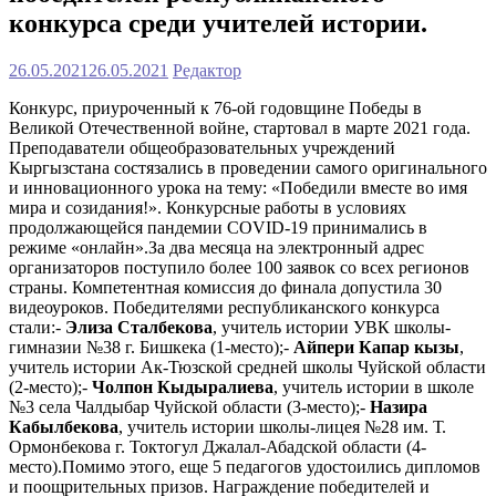
конкурса среди учителей истории.
26.05.2021
26.05.2021
Редактор
Конкурс, приуроченный к 76-ой годовщине Победы в
Великой Отечественной войне, стартовал в марте 2021 года.
Преподаватели общеобразовательных учреждений
Кыргызстана состязались в проведении самого оригинального
и инновационного урока на тему: «Победили вместе во имя
мира и созидания!». Конкурсные работы в условиях
продолжающейся пандемии COVID-19 принимались в
режиме «онлайн».За два месяца на электронный адрес
организаторов поступило более 100 заявок со всех регионов
страны. Компетентная комиссия до финала допустила 30
видеоуроков. Победителями республиканского конкурса
стали:-
Элиза Сталбекова
, учитель истории УВК школы-
гимназии №38 г. Бишкека (1-место);-
Айпери Капар кызы
,
учитель истории Ак-Тюзской средней школы Чуйской области
(2-место);-
Чолпон Кыдыралиева
, учитель истории в школе
№3 села Чалдыбар Чуйской области (3-место);-
Назира
Кабылбекова
, учитель истории школы-лицея №28 им. Т.
Ормонбекова г. Токтогул Джалал-Абадской области (4-
место).Помимо этого, еще 5 педагогов удостоились дипломов
и поощрительных призов. Награждение победителей и