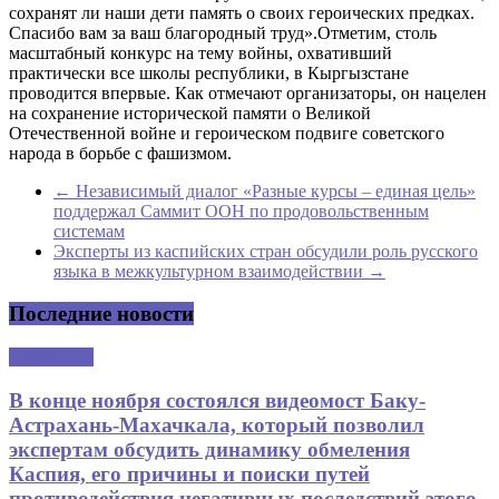
сохранят ли наши дети память о своих героических предках.
Спасибо вам за ваш благородный труд».Отметим, столь
масштабный конкурс на тему войны, охвативший
практически все школы республики, в Кыргызстане
проводится впервые. Как отмечают организаторы, он нацелен
на сохранение исторической памяти о Великой
Отечественной войне и героическом подвиге советского
народа в борьбе с фашизмом.
←
Независимый диалог «Разные курсы – единая цель»
поддержал Саммит ООН по продовольственным
системам
Эксперты из каспийских стран обсудили роль русского
языка в межкультурном взаимодействии
→
Последние новости
Аналитика
В конце ноября состоялся видеомост Баку-
Астрахань-Махачкала, который позволил
экспертам обсудить динамику обмеления
Каспия, его причины и поиски путей
противодействия негативных последствий этого