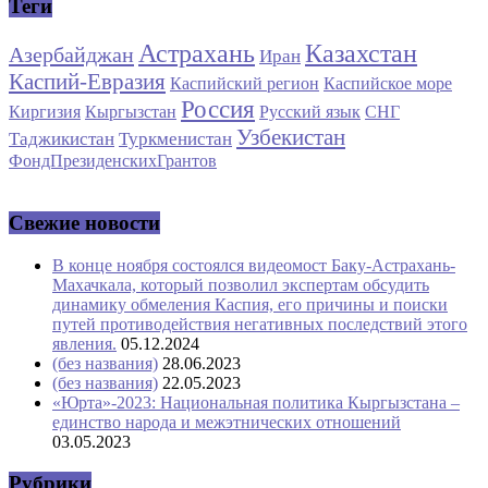
Теги
Астрахань
Казахстан
Азербайджан
Иран
Каспий-Евразия
Каспийский регион
Каспийское море
Россия
Киргизия
Кыргызстан
Русский язык
СНГ
Узбекистан
Таджикистан
Туркменистан
ФондПрезиденскихГрантов
Свежие новости
В конце ноября состоялся видеомост Баку-Астрахань-
Махачкала, который позволил экспертам обсудить
динамику обмеления Каспия, его причины и поиски
путей противодействия негативных последствий этого
явления.
05.12.2024
(без названия)
28.06.2023
(без названия)
22.05.2023
«Юрта»-2023: Национальная политика Кыргызстана –
единство народа и межэтнических отношений
03.05.2023
Рубрики