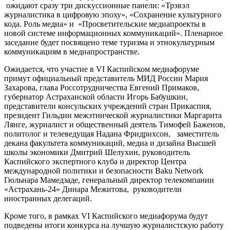
ожидают сразу три дискуссионные панели: «Трэвэл
журналистика в цифровую эпоху», «Сохранение культурного
кода. Роль медиа» и «Просветительские медиапроекты в
новой системе информационных коммуникаций». Пленарное
заседание будет посвящено теме туризма и этнокультурным
коммуникациям в медиапространстве.
Ожидается, что участие в VI Каспийском медиафоруме
примут официальный представитель МИД России Мария
Захарова, глава Россотрудничества Евгений Примаков,
губернатор Астраханской области Игорь Бабушкин,
представители консульских учреждений стран Прикаспия,
президент Гильдии межэтнической журналистики Маргарита
Лянге, журналист и общественный деятель Тимофей Баженов,
политолог и телеведущая Надана Фридрихсон, заместитель
декана факультета коммуникаций, медиа и дизайна Высшей
школы экономики Дмитрий Шелухин, руководитель
Каспийского экспертного клуба и директор Центра
международной политики и безопасности Baku Network
Гюльнара Мамедзаде, генеральный директор телекомпании
«Астрахань-24» Динара Межитова, руководители
иностранных делегаций.
Кроме того, в рамках VI Каспийского медиафорума будут
подведены итоги конкурса на лучшую журналистскую работу