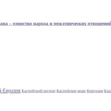
на – единство народа и межэтнических отношени
й-Евразия
Каспийский регион
Каспийское море
Киргизия
Кыр