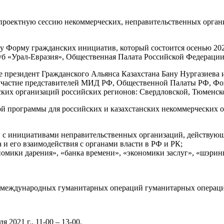
 проектную сессию некоммерческих, неправительственных орга
 Форму гражданских инициатив, который состоится осенью 2021
уб «Урал-Евразия», Общественная Палата Российской Федерации
ие президент Гражданского Альянса Казахстана Бану Нургазиева
 участие представителей МИД РФ, Общественной Палаты РФ, Фо
ких организаций российских регионов: Свердловской, Тюменско
ой программы для российских и казахстанских некоммерческих 
и с инициативами неправительственных организаций, действую
 и его взаимодействия с органами власти в РФ и РК;
мики дарения», «банка времени», «экономики заслуг», «шэринг 
е международных гуманитарных операций гуманитарных операц
 2021 г., 11-00 – 13-00.