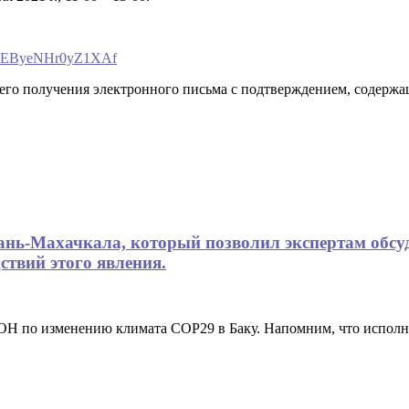
-hFMEByeNHr0yZ1XAf
щего получения электронного письма с подтверждением, содер
хань-Махачкала, который позволил экспертам обсу
ствий этого явления.
ООН по изменению климата COP29 в Баку. Напомним, что испо