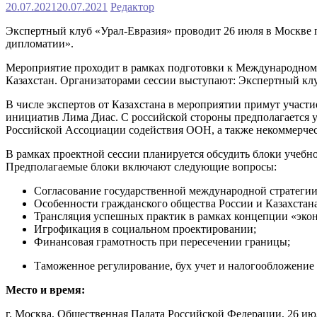
20.07.2021
20.07.2021
Редактор
Экспертный клуб «Урал-Евразия» проводит 26 июля в Москве
дипломатии».
Мероприятие проходит в рамках подготовки к Международному
Казахстан. Организаторами сессии выступают: Экспертный кл
В числе экспертов от Казахстана в мероприятии примут участ
инициатив Лима Диас. С российской стороны предполагается
Российской Ассоциации содействия ООН, а также некоммерчес
В рамках проектной сессии планируется обсудить блоки учебн
Предполагаемые блоки включают следующие вопросы:
Согласование государственной международной стратеги
Особенности гражданского общества России и Казахстана
Трансляция успешных практик в рамках концепции «эконо
Игрофикация в социальном проектировании;
Финансовая грамотность при пересечении границы;
Таможенное регулирование, бух учет и налогообложени
Место и время:
г. Москва, Общественная Палата Российской Федерации, 26 июля