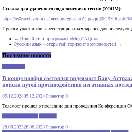
Ссылка для удаленного подключения к сессии (
ZOOM
):
https://us06web.zoom.us/meeting/register/tZUpc-qtpj0iG9Y3Ca
Просим участников зарегистрироваться заранее для последую
←
Новый этап программы «МедИАЦия»
Русский язык – открытый горизонт возможностей
→
Последние новости
Аналитика
В конце ноября состоялся видеомост Баку-Астра
поиски путей противодействия негативных послед
05.12.2024
05.12.2024
Редактор
0
Телемост прошел в последние дни проведения Конференции 
Каспийский клуб
Новости
28.06.2023
28.06.2023
Редактор
0