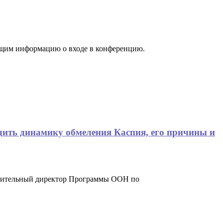
жащим информацию о входе в конференцию.
дить динамику обмеления Каспия, его причины и
лнительный директор Программы ООН по