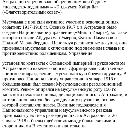
Астрахани существовало общество помощи бедным
«персидско-поданным» – «Энджумен Хайрийа»
(«Благотворительный совет»).
Мусульмане приняли активное участие в революционных
событиях 1917-1918 гг. Осенью 1917 г. в Астрахани было
создано Национальное управление («Милли Идарэ»), во главе
которого стояли Абдурахман Умеров, Фатих Шаммазов и
Наджиб Мавлюбердиев. Используя религиозные лозунги, они
призывали мусульман к сплочению под знаменем ислама и к
противодействию большевикам. Управление
установило контакты с Османской империей и руководством
Астраханского казачьего войска, сформировало собственное
воинское подразделение – мусульманскую боевую дружину. В
противовес Национальному управлению в январе 1918 г.
большевиками был создан Мусульманский революционный
комитет. Ревком опирался на мусульманскую роту 156-го
запасного пехотного полка, дислоцированного в Астрахани, и
интернациональную боевую дружину грузчиков, основу
которой составляли персы. Военные подразделения
Национального управления и мусульманского ревкома
принимали участие в развернувшихся в Астрахани 12-26
января 1918 г. боевых действиях между большевиками и
сторонниками Временного правительства.