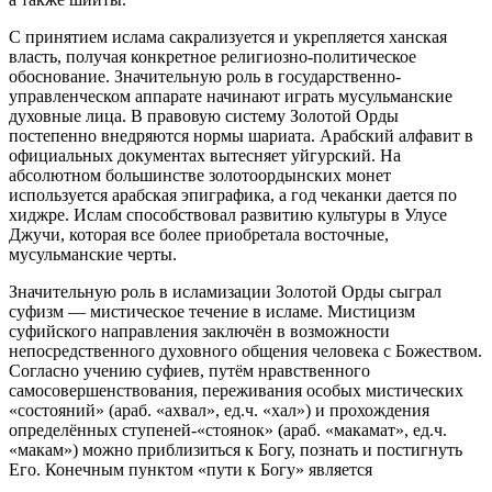
С принятием ислама сакрализуется и укрепляется ханская
власть, получая конкретное религиозно-политическое
обоснование. Значительную роль в государственно-
управленческом аппарате начинают играть мусульманские
духовные лица. В правовую систему Золотой Орды
постепенно внедряются нормы шариата. Арабский алфавит в
официальных документах вытесняет уйгурский. На
абсолютном большинстве золотоордынских монет
используется арабская эпиграфика, а год чеканки дается по
хиджре. Ислам способствовал развитию культуры в Улусе
Джучи, которая все более приобретала восточные,
мусульманские черты.
Значительную роль в исламизации Золотой Орды сыграл
суфизм — мистическое течение в исламе. Мистицизм
суфийского направления заключён в возможности
непосредственного духовного общения человека с Божеством.
Согласно учению суфиев, путём нравственного
самосовершенствования, переживания особых мистических
«состояний» (араб. «ахвал», ед.ч. «хал») и прохождения
определённых ступеней-«стоянок» (араб. «макамат», ед.ч.
«макам») можно приблизиться к Богу, познать и постигнуть
Его. Конечным пунктом «пути к Богу» является