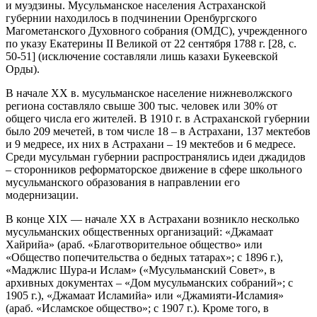
и муэдзины. Мусульманское населения Астраханской
губернии находилось в подчинении Оренбургского
Магометанского Духовного собрания (ОМДС), учрежденного
по указу Екатерины II Великой от 22 сентября 1788 г. [28, с.
50-51] (исключение составляли лишь казахи Букеевской
Орды).
В начале XX в. мусульманское население нижневолжского
региона составляло свыше 300 тыс. человек или 30% от
общего числа его жителей. В 1910 г. в Астраханской губернии
было 209 мечетей, в том числе 18 – в Астрахани, 137 мектебов
и 9 медресе, их них в Астрахани – 19 мектебов и 6 медресе.
Среди мусульман губернии распространялись идеи джадидов
– сторонников реформаторское движение в сфере школьного
мусульманского образования в направлении его
модернизации.
В конце XIX — начале XX в Астрахани возникло несколько
мусульманских общественных организаций: «Джамаат
Хайрийа» (араб. «Благотворительное общество» или
«Общество попечительства о бедных татарах»; с 1896 г.),
«Маджлис Шура-и Ислам» («Мусульманский Совет», в
архивных документах – «Дом мусульманских собраний»; с
1905 г.), «Джамаат Исламийа» или «Джамияти-Исламия»
(араб. «Исламское общество»; с 1907 г.). Кроме того, в