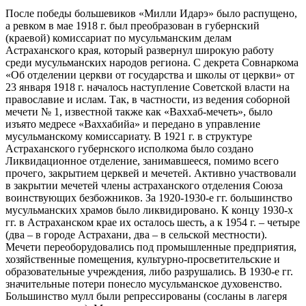
После победы большевиков «Милли Идарэ» было распущено,
а ревком в мае 1918 г. был преобразован в губернский
(краевой) комиссариат по мусульманским делам
Астраханского края, который развернул широкую работу
среди мусульманских народов региона. С декрета Совнаркома
«Об отделении церкви от государства и школы от церкви» от
23 января 1918 г. началось наступление Советской власти на
православие и ислам. Так, в частности, из ведения соборной
мечети № 1, известной также как «Ваххаб-мечеть», было
изъято медресе «Ваххабийа» и передано в управление
мусульманскому комиссариату. В 1921 г. в структуре
Астраханского губернского исполкома было создано
Ликвидационное отделение, занимавшееся, помимо всего
прочего, закрытием церквей и мечетей. Активно участвовали
в закрытии мечетей члены астраханского отделения Союза
воинствующих безбожников. За 1920-1930-е гг. большинство
мусульманских храмов было ликвидировано. К концу 1930-х
гг. в Астраханском крае их осталось шесть, а к 1954 г. – четыре
(два – в городе Астрахани, два – в сельской местности).
Мечети переоборудовались под промышленные предприятия,
хозяйственные помещения, культурно-просветительские и
образовательные учреждения, либо разрушались. В 1930-е гг.
значительные потери понесло мусульманское духовенство.
Большинство мулл были репрессированы (сосланы в лагеря