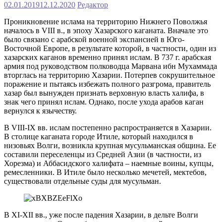
02.01.2019
12.12.2020
Редактор
Проникновение ислама на территорию Нижнего Поволжья
началось в VIII в., в эпоху Хазарского каганата. Вначале это
было связано с арабской военной экспансией в Юго-
Восточной Европе, в результате которой, в частности, один из
хазарских каганов временно принял ислам. В 737 г. арабская
армия под руководством полководца Марвана ибн Мухаммада
вторглась на территорию Хазарии. Потерпев сокрушительное
поражение и пытаясь избежать полного разгрома, правитель
хазар был вынужден признать верховную власть халифа, в
знак чего принял ислам. Однако, после ухода арабов каган
вернулся к язычеству.
В VIII-IX вв. ислам постепенно распространяется в Хазарии.
В столице каганата городе Итиле, который находился в
низовьях Волги, возникла крупная мусульманская община. Ее
составили переселенцы из Средней Азии (в частности, из
Хорезма) и Аббасидского халифата – наемные воины, купцы,
ремесленники. В Итиле было несколько мечетей, мектебов,
существовали отдельные суды для мусульман.
В XI-XII вв., уже после падения Хазарии, в дельте Волги