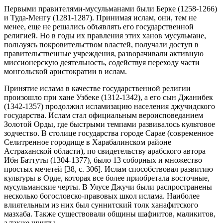
Первыми правителями-мусульманами были Берке (1258-1266)
и Туда-Менгу (1281-1287). Принимая ислам, они, тем не
менее, еще не решались объявлять его государственной
религией. Но в годы их правления этих ханов мусульмане,
пользуясь покровительством властей, получали доступ в
правительственные учреждения, разворачивали активную
миссионерскую деятельность, содействуя переходу части
монгольской аристократии в ислам.
Принятие ислама в качестве государственной религии
произошло при хане Узбеке (1312-1342), а его сын Джанибек
(1342-1357) продолжил исламизацию населения джучидского
государства. Ислам стал официальным вероисповеданием
Золотой Орды, где быстрыми темпами развивалось культовое
зодчество. В столице государства городе Сарае (современное
Селитренное городище в Харабалинском районе
Астраханской области), по свидетельству арабского автора
Ибн Баттуты (1304-1377), было 13 соборных и множество
простых мечетей [38, с. 306]. Ислам способствовал развитию
культуры в Орде, которая все более приобретала восточные,
мусульманские черты. В Улусе Джучи были распространены
несколько богословско-правовых школ ислама. Наиболее
влиятельным из них был суннитский толк ханафитского
мазхаба. Также существовали общины шафиитов, маликитов,
а также шииты.