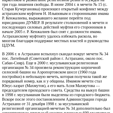
три года лишения свободы. В июне 2004 г. в мечети № 15 (с.
Старая Кучергановка) произошел открытый конфликт между
астраханским муфтием Н. Ильязовым и сторонниками имама
Р. Кенжалиева, выражавшего желание перейти под
юрисдикцию ДУМЕР. В результате столкновений в мечети и
последующих силовых действий муфтия его сторонников в
начале 2005 г. Р. Кенжалиев был снят с должности имама.
Астраханскому муфтияту удалось избежать раскола, во
многом благодаря поддержке местных властей и руководства
ЦДУМ.
В 2006 г. в Астрахани вспыхнул скандал вокруг мечети № 34
пос. Литейный (Советский район г. Астрахани, около пос.
Сабан-Сияр). Еще в 2000 г. мусульманская религиозная
организация № 34 произвела реконструкцию кирпичной
силосной башни на Аэропортовском шоссе (1960 года
постройки) в небольшую мечеть, которая получила такой же
порядковый номер, как и у общины. Имамом мечети стал
Юнус-хазрат (Махмутов), а его мать Асия Махмутова —
председателем приходского совета. Средства на выкуп башни
в 1998 г. мусульманам были выделены из городского бюджета.
Вскоре после этого постановлением Администрации города
Астрахани от 31 декабря 1998 г. за мусульманской
религиозной организацией-мечетью № 34 дополнительно был
зарезервирован земельный участок площадью 600 квадратных