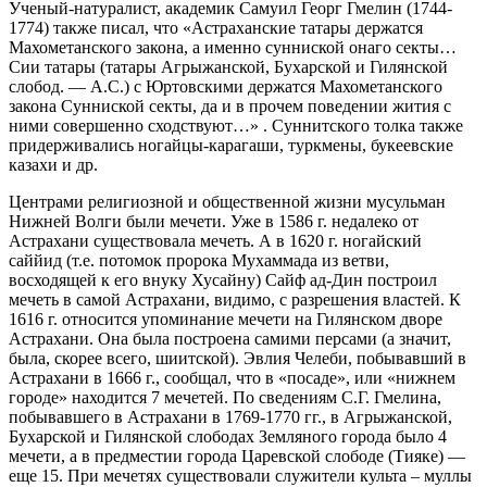
Ученый-натуралист, академик Самуил Георг Гмелин (1744-
1774) также писал, что «Астраханские татары держатся
Махометанского закона, а именно сунниской онаго секты…
Сии татары (татары Агрыжанской, Бухарской и Гилянской
слобод. — А.С.) с Юртовскими держатся Махометанского
закона Сунниской секты, да и в прочем поведении жития с
ними совершенно сходствуют…» . Суннитского толка также
придерживались ногайцы-карагаши, туркмены, букеевские
казахи и др.
Центрами религиозной и общественной жизни мусульман
Нижней Волги были мечети. Уже в 1586 г. недалеко от
Астрахани существовала мечеть. А в 1620 г. ногайский
саййид (т.е. потомок пророка Мухаммада из ветви,
восходящей к его внуку Хусайну) Сайф ад-Дин построил
мечеть в самой Астрахани, видимо, с разрешения властей. К
1616 г. относится упоминание мечети на Гилянском дворе
Астрахани. Она была построена самими персами (а значит,
была, скорее всего, шиитской). Эвлия Челеби, побывавший в
Астрахани в 1666 г., сообщал, что в «посаде», или «нижнем
городе» находится 7 мечетей. По сведениям С.Г. Гмелина,
побывавшего в Астрахани в 1769-1770 гг., в Агрыжанской,
Бухарской и Гилянской слободах Земляного города было 4
мечети, а в предместии города Царевской слободе (Тияке) —
еще 15. При мечетях существовали служители культа – муллы