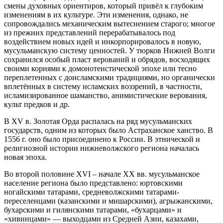
смены духовных ориентиров, который привёл к глубоким
изменениям в их культуре. Эти изменения, однако, не
сопровождались механическим вытеснением старого; многое
из прежних представлений перерабатывалось под
воздействием новых идей и инкорпорировалось в новую,
мусульманскую систему ценностей. У тюрков Нижней Волги
сохранился особый пласт верований и обрядов, восходящих
своими корнями к домонотеистической эпохе или тесно
переплетенных с доисламскими традициями, но органически
вплетённых в систему исламских воззрений, в частности,
исламизированное шаманство, анимистические верования,
культ предков и др.
В XV в. Золотая Орда распалась на ряд мусульманских
государств, одним из которых было Астраханское ханство. В
1556 г. оно было присоединено к России. В этнической и
религиозной истории нижневолжского региона началась
новая эпоха.
Во второй половине XVI – начале XX вв. мусульманское
население региона было представлено: юртовскими
ногайскими татарами, средневолжскими татарами-
переселенцами (казанскими и мишарскими), агрыжанскими,
бухарскими и гилянскими татарами, «бухарцами» и
«хивинцами» — выходцами из Средней Азии, казахами,