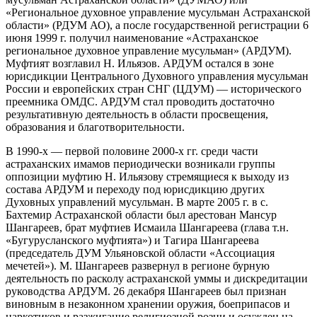
«Региональное духовное управление мусульман Астраханской
области» (РДУМ АО), а после государственной регистрации 6
июня 1999 г. получил наименование «Астраханское
региональное духовное управление мусульман» (АРДУМ).
Муфтият возглавил Н. Ильязов. АРДУМ остался в зоне
юрисдикции Центрального Духовного управления мусульман
России и европейских стран СНГ (ЦДУМ) — исторического
преемника ОМДС. АРДУМ стал проводить достаточно
результативную деятельность в области просвещения,
образования и благотворительности.
В 1990-х — первой половине 2000-х гг. среди части
астраханских имамов периодически возникали группы
оппозиции муфтию Н. Ильязову стремящиеся к выходу из
состава АРДУМ и переходу под юрисдикцию других
Духовных управлений мусульман. В марте 2005 г. в с.
Бахтемир Астраханской области был арестован Мансур
Шангареев, брат муфтиев Исмаила Шангареева (глава т.н.
«Бугурусланского муфтията») и Тагира Шангареева
(председатель ДУМ Ульяновской области «Ассоциация
мечетей»). М. Шангареев развернул в регионе бурную
деятельность по расколу астраханской уммы и дискредитации
руководства АРДУМ. 26 декабря Шангареев был признан
виновным в незаконном хранении оружия, боеприпасов и
наркотиков и разжигание религиозной розни и осужден на