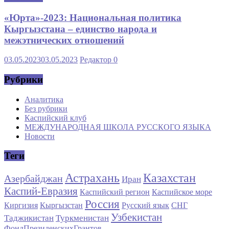
«Юрта»-2023: Национальная политика
Кыргызстана – единство народа и
межэтнических отношений
03.05.2023
03.05.2023
Редактор
0
Рубрики
Аналитика
Без рубрики
Каспийский клуб
МЕЖДУНАРОДНАЯ ШКОЛА РУССКОГО ЯЗЫКА
Новости
Теги
Астрахань
Казахстан
Азербайджан
Иран
Каспий-Евразия
Каспийский регион
Каспийское море
Россия
Киргизия
Кыргызстан
Русский язык
СНГ
Узбекистан
Таджикистан
Туркменистан
ФондПрезиденскихГрантов