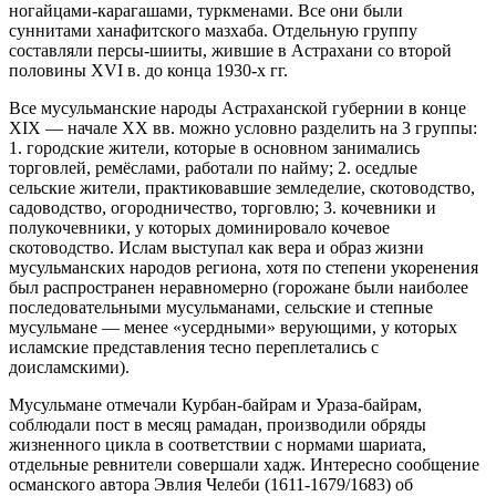
ногайцами-карагашами, туркменами. Все они были
суннитами ханафитского мазхаба. Отдельную группу
составляли персы-шииты, жившие в Астрахани со второй
половины XVI в. до конца 1930-х гг.
Все мусульманские народы Астраханской губернии в конце
XIX — начале XX вв. можно условно разделить на 3 группы:
1. городские жители, которые в основном занимались
торговлей, ремёслами, работали по найму; 2. оседлые
сельские жители, практиковавшие земледелие, скотоводство,
садоводство, огородничество, торговлю; 3. кочевники и
полукочевники, у которых доминировало кочевое
скотоводство. Ислам выступал как вера и образ жизни
мусульманских народов региона, хотя по степени укоренения
был распространен неравномерно (горожане были наиболее
последовательными мусульманами, сельские и степные
мусульмане — менее «усердными» верующими, у которых
исламские представления тесно переплетались с
доисламскими).
Мусульмане отмечали Курбан-байрам и Ураза-байрам,
соблюдали пост в месяц рамадан, производили обряды
жизненного цикла в соответствии с нормами шариата,
отдельные ревнители совершали хадж. Интересно сообщение
османского автора Эвлия Челеби (1611-1679/1683) об