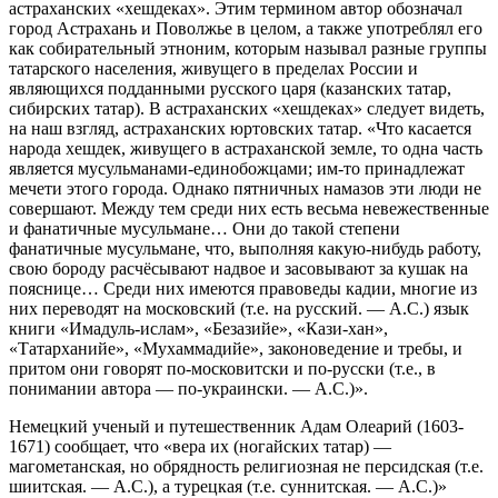
астраханских «хешдеках». Этим термином автор обозначал
город Астрахань и Поволжье в целом, а также употреблял его
как собирательный этноним, которым называл разные группы
татарского населения, живущего в пределах России и
являющихся подданными русского царя (казанских татар,
сибирских татар). В астраханских «хешдеках» следует видеть,
на наш взгляд, астраханских юртовских татар. «Что касается
народа хешдек, живущего в астраханской земле, то одна часть
является мусульманами-единобожцами; им-то принадлежат
мечети этого города. Однако пятничных намазов эти люди не
совершают. Между тем среди них есть весьма невежественные
и фанатичные мусульмане… Они до такой степени
фанатичные мусульмане, что, выполняя какую-нибудь работу,
свою бороду расчёсывают надвое и засовывают за кушак на
пояснице… Среди них имеются правоведы кадии, многие из
них переводят на московский (т.е. на русский. — А.С.) язык
книги «Имадуль-ислам», «Безазийе», «Кази-хан»,
«Татарханийе», «Мухаммадийе», законоведение и требы, и
притом они говорят по-московитски и по-русски (т.е., в
понимании автора — по-украински. — А.С.)».
Немецкий ученый и путешественник Адам Олеарий (1603-
1671) сообщает, что «вера их (ногайских татар) —
магометанская, но обрядность религиозная не персидская (т.е.
шиитская. — А.С.), а турецкая (т.е. суннитская. — А.С.)»