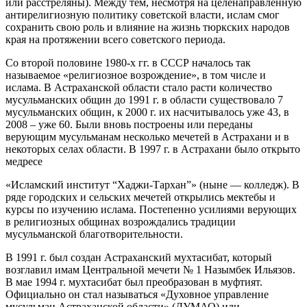
или расстреляны). Между тем, несмотря на целенаправленную
антирелигиозную политику советской власти, ислам смог
сохранить свою роль и влияние на жизнь тюркских народов
края на протяжении всего советского периода.
Со второй половине 1980-х гг. в СССР началось так
называемое «религиозное возрождение», в том числе и
ислама. В Астраханской области стало расти количество
мусульманских общин до 1991 г. в области существовало 7
мусульманских общин, к 2000 г. их насчитывалось уже 43, в
2008 – уже 60. Были вновь построены или переданы
верующим мусульманам несколько мечетей в Астрахани и в
некоторых селах области. В 1997 г. в Астрахани было открыто
медресе
«Исламский институт “Хаджи-Тархан”» (ныне — колледж). В
ряде городских и сельских мечетей открылись мектебы и
курсы по изучению ислама. Постепенно усилиями верующих
в религиозных общинах возрождались традиции
мусульманской благотворительности.
В 1991 г. был создан Астраханский мухтасибат, который
возглавил имам Центральной мечети № 1 Назымбек Ильязов.
В мае 1994 г. мухтасибат был преобразован в муфтият.
Официально он стал называться «Духовное управление
мусульман Астраханской области» (ДУМАО) или