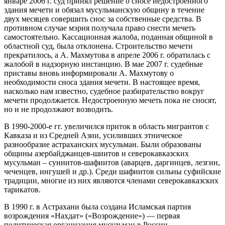
январе 2006 г. суд принял решение о сносе недостроенного
здания мечети и обязал мусульманскую общину в течение
двух месяцев совершить снос за собственные средства. В
противном случае мэрия получала право снести мечеть
самостоятельно. Кассационная жалоба, поданная общиной в
областной суд, была отклонена. Строительство мечети
прекратилось, а А. Махмутова в апреле 2006 г. обратилась с
жалобой в надзорную инстанцию. В мае 2007 г. судебные
приставы вновь информировали А. Махмутову о
необходимости сноса здания мечети. В настоящее время,
насколько нам известно, судебное разбирательство вокруг
мечети продолжается. Недостроенную мечеть пока не сносят,
но и не продолжают возводить.
В 1990-2000-е гг. увеличился приток в область мигрантов с
Кавказа и из Средней Азии, усиливших этническое
разнообразие астраханских мусульман. Были образованы
общины азербайджанцев-шиитов и северокавказских
мусульман – суннитов-шафиитов (аварцев, даргинцев, лезгин,
чеченцев, ингушей и др.). Среди шафиитов сильны суфийские
традиции, многие из них являются членами северокавказских
тарикатов.
В 1990 г. в Астрахани была создана Исламская партия
возрождения «Нахдат» («Возрождение») — первая
политическая организация мусульман в России.