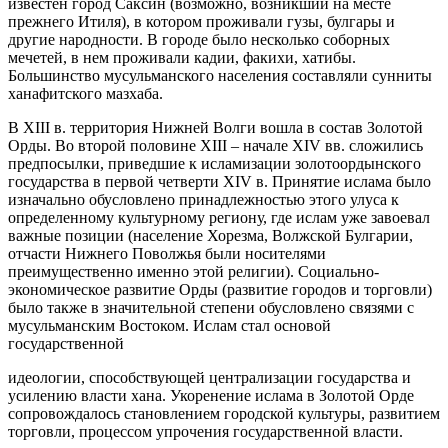
известен город Саксин (возможно, возникший на месте
прежнего Итиля), в котором проживали гузы, булгары и
другие народности. В городе было несколько соборных
мечетей, в нем проживали кадии, факихи, хатибы.
Большинство мусульманского населения составляли сунниты
ханафитского мазхаба.
В XIII в. территория Нижней Волги вошла в состав Золотой
Орды. Во второй половине XIII – начале XIV вв. сложились
предпосылки, приведшие к исламизации золотоордынского
государства в первой четверти XIV в. Принятие ислама было
изначально обусловлено принадлежностью этого улуса к
определенному культурному региону, где ислам уже завоевал
важные позиции (население Хорезма, Волжской Булгарии,
отчасти Нижнего Поволжья были носителями
преимущественно именно этой религии). Социально-
экономическое развитие Орды (развитие городов и торговли)
было также в значительной степени обусловлено связями с
мусульманским Востоком. Ислам стал основой
государственной
идеологии, способствующей централизации государства и
усилению власти хана. Укоренение ислама в Золотой Орде
сопровождалось становлением городской культуры, развитием
торговли, процессом упрочения государственной власти.