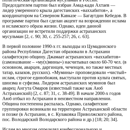
Председателем партии был избран Амад-кади Ахтаев —
лидер умеренного крыла дагестанских «ваххабитов», а
координатором на Северном Кавказе — Багаутдин Кебедов. В
программе партии был сделан акцент на возрождении ислама
и исламского образа жизни. Однако, идеи данной
организации не встретили поддержки астраханских
мусульман [2, с. 90; 30, с. 255-257; 26, с. 63].
В первой половине 1990-х гг. выходцы из Цумадинского
района Республики Дагестан образовали в Астрахани
салафитскую общину. Джамаат астраханских «ваххабитов»
(самоназвание – «му(х)мины») насчитывал около 60-70 чел. (в
основном, аварцев, даргинцев, чеченцев, но также местных
татар, казахов, русских). «Мумины» проповедовали «чистый»
ислам, строгое единобожия, выступали против культа святых,
шиизма и суфизма. Лидером астраханских муминов был
аварец Ангута Омаров (известный также как Аюб
Астраханский) [2, с. 87; 31, с. 38-49]. В начале 2000-х годов
Аюб отбыл из Астрахани в неизвестном направлении.
Община постепенна распалась. Однако, салафитские
группировки возникали на территории Астраханской области
и позже (в Астрахани, в с. Кулаковка Приволжского района,
пос. Володарский Володарского района и др.) [18; 20; 34].
Ислам во многом определял конфессиональную и