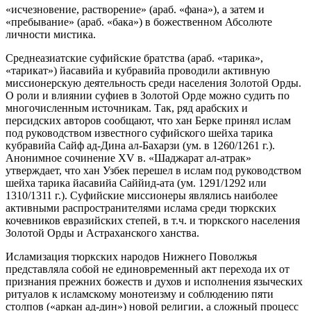
«исчезновение, растворение» (араб. «фана»), а затем и
«пребывание» (араб. «бака») в божественном Абсолюте
личности мистика.
Среднеазиатские суфийские братства (араб. «тарика»,
«тарикат») йасавийа и кубравийа проводили активную
миссионерскую деятельность среди населения Золотой Орды.
О роли и влиянии суфиев в Золотой Орде можно судить по
многочисленным источникам. Так, ряд арабских и
персидских авторов сообщают, что хан Берке принял ислам
под руководством известного суфийского шейха тарика
кубравийа Сайф ад-Дина ал-Бахарзи (ум. в 1260/1261 г.).
Анонимное сочинение XV в. «Шаджарат ал-атрак»
утверждает, что хан Узбек перешел в ислам под руководством
шейха тарика йасавийа Саййид-ата (ум. 1291/1292 или
1310/1311 г.). Суфийские миссионеры являлись наиболее
активными распространителями ислама среди тюркских
кочевников евразийских степей, в т.ч. и тюркского населения
Золотой Орды и Астраханского ханства.
Исламизация тюркских народов Нижнего Поволжья
представляла собой не единовременный акт перехода их от
признания прежних божеств и духов и исполнения языческих
ритуалов к исламскому монотеизму и соблюдению пяти
столпов («аркан ад-дин») новой религии, а сложный процесс