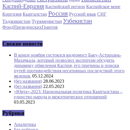
Каспий-Евразия
Каспийский регион
Каспийское море
Россия
Киргизия
Кыргызстан
Русский язык
СНГ
Узбекистан
Таджикистан
Туркменистан
ФондПрезиденскихГрантов
Свежие новости
В конце ноября состоялся видеомост Баку-Астрахань-
Махачкала, который позволил экспертам обсудить
динамику обмеления Каспия, его причины и поиски
путей противодействия негативных последствий этого
явления.
05.12.2024
(без названия)
28.06.2023
(без названия)
22.05.2023
«Юрта»-2023: Национальная политика Кыргызстана –
единство народа и межэтнических отношений
03.05.2023
Рубрики
Аналитика
Без рубрики