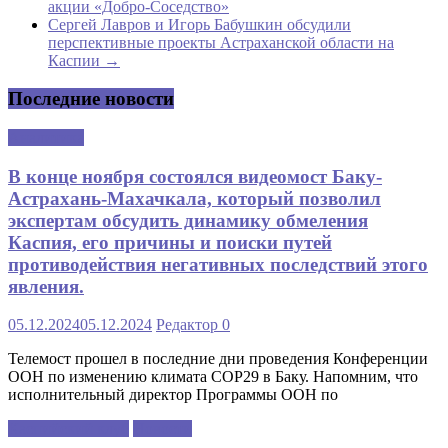
акции «Добро-Соседство»
Сергей Лавров и Игорь Бабушкин обсудили
перспективные проекты Астраханской области на
Каспии
→
Последние новости
Аналитика
В конце ноября состоялся видеомост Баку-
Астрахань-Махачкала, который позволил
экспертам обсудить динамику обмеления
Каспия, его причины и поиски путей
противодействия негативных последствий этого
явления.
05.12.2024
05.12.2024
Редактор
0
Телемост прошел в последние дни проведения Конференции
ООН по изменению климата COP29 в Баку. Напомним, что
исполнительный директор Программы ООН по
Каспийский клуб
Новости