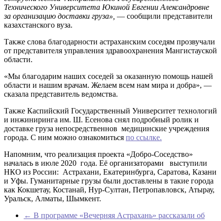
Технического Университета Юкиной Евгении Александровне
за организацию доставки груза»,
— сообщили представители
казахстанского вуза.
Также слова благодарности астраханским соседям прозвучали
от представителя управления здравоохранения Мангистауской
области.
«Мы благодарим наших соседей за оказанную помощь нашей
области и нашим врачам. Желаем всем нам мира и добра», —
сказала представитель ведомства.
Также Каспийский Государственный Университет технологий
и инжиниринга им. Ш. Есенова снял подробный ролик и
доставке груза непосредственнов медицинские учреждения
города. С ним можно ознакомиться
по ссылке.
Напомним, что реализация проекта «Добро-Соседство»
началась в июле 2020 года. Её организаторами выступили
НКО из России: Астрахани, Екатеринбурга, Саратова, Казани
и Уфы. Гуманитарные грузы были доставлены в такие города
как Кокшетау, Костанай, Нур-Султан, Петропавловск, Атырау,
Уральск, Алматы, Шымкент.
←
В программе «Вечерняя Астрахань» рассказали об