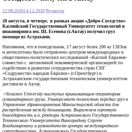
22.08.2020
14.12.2020
Редактор
20 августа, в четверг, в рамках акции «Добро-Соседство»
Каспийский Государственный Университет технологий и
инжиниринга им. Ш. Есенова (г.Актау) получил груз
помощи из Астрахани.
Напомним, что в понедельник, 17 август более 200 кг СИЗов
и антисептика было отправлено центром международных и
общественно-политических исследований «Каспий Евразия»
совместно с автономной некоммерческой организацией по
содействию в развитии сотрудничества стран СНГ
«Содружество народов Евразии» (г.Оренгбург) и
Астраханским государственным техническим университетом
доставили в Актау.
«
Yessenov University выступил принимающим оператором
гуманитарного груза. Университет полностью передал груз в
Управление здравоохранения Мангистауской области для
распределения между больницами. Выражаем огромную
благодарность и.о. ректора Астраханского Государственного
Технического Университета Виноградову Сергею
Владимировичу и руководителю центра международного
сотрудничества Астраханского Государственного